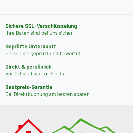
✔ Wanderwege, Radstrecken und Naturerlebnisse
direkt vor der Haustür
✔ Skibus-Haltestelle direkt am Chaletdorf –
Sichere SSL-Verschlüsselung
komfortabler geht’s nicht
Ihre Daten sind bei uns sicher
Geprüfte Unterkunft
Buchung & Verfügbarkeit
Persönlich geprüft und bewertet
Sichern Sie sich jetzt Ihren Aufenthalt in einem der
exklusivsten Chalets der Region! Egal ob Skiurlaub,
Direkt & persönlich
Sommerfrische oder Wellness-Auszeit – dieses Chalet
Vor Ort sind wir für Sie da
bietet alpenländisches Lebensgefühl auf höchstem
Bestpreis-Garantie
Niveau.
Bei Direktbuchung am besten sparen
--- Wichtige Infos zu Nebenkosten ---
Strom: 20,00 € pro Nacht
Endreinigung: 290,00 € pauschal