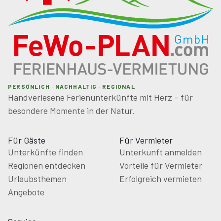
Die Hinterlegung der Kaution erfolgt in Form einer
Kreditkarten-Autorisierung.: 800,00 € pauschal (vor Ort
zu hinterlegen)
Haustier: 50,00 € pro Tier
Nebenkostenpauschale: 7,00 € pro Person/Nacht
Nebenkostenpauschale: 7,00 € pro Person/Nacht
Wäschepaket: 15,00 € pro Person
PERSÖNLICH · NACHHALTIG · REGIONAL
Handverlesene Ferienunterkünfte mit Herz – für
besondere Momente in der Natur.
Für Gäste
Für Vermieter
Unterkünfte finden
Unterkunft anmelden
Regionen entdecken
Vorteile für Vermieter
Urlaubsthemen
Erfolgreich vermieten
Angebote