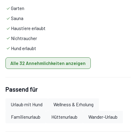
Flatscreen SAT-TV
Garten
Radio mit CD-Player
Sauna
kostenfreies W-Lan
Haustiere erlaubt
Kachelofen mit Sichtfenster
Nichtraucher
möblierte Terrasse
Hund erlaubt
Grillplatz und Kinderspielplatz
Skischuhtrockner
Alle 32 Annehmlichkeiten anzeigen
Haustiere erlaubt
Parkplätze
Brötchenservice
Passend für
Urlaub mit Hund
Wellness & Erholung
Der Katschberg liegt im Grenzgebiet zwischen Salzburg
Familienurlaub
Hüttenurlaub
Wander-Urlaub
und Kärnten und ist mit dem Auto einfach zu erreichen.
Die Autobahn führt bis zum Fuße des Katschberg‘s. Auf