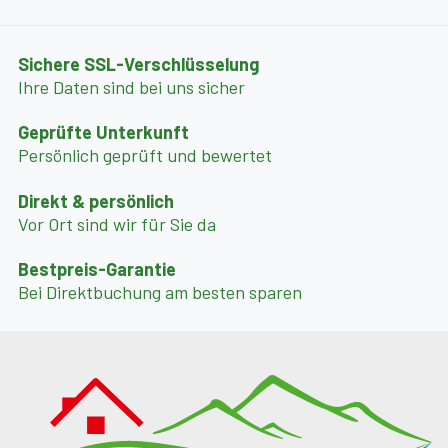
✨ Highlights: Direkt an der Skipiste, private Sauna,
urige Wohnstube mit Kachelofen, sonnige Terrasse &
Balkon, Hüttendorf mit Bäckerei & Restaurant.
Sichere SSL-Verschlüsselung
Ihre Daten sind bei uns sicher
--- Wichtige Infos zu Nebenkosten ---
Geprüfte Unterkunft
Endreinigung: 150,00 € pauschal
Persönlich geprüft und bewertet
Kaution: 200,00 € pauschal (vor Ort zu hinterlegen)
Direkt & persönlich
Haustiergebühr (max. 1 Hund erlaubt): 10,00 € pro
Vor Ort sind wir für Sie da
Tier/Tag
Strom nach Verbrauch: 0,40 € pro kWh
Bestpreis-Garantie
Bei Direktbuchung am besten sparen
Wäschepaket verpflichtend (Bettwäsche, 1 Hand- und
Badetuch): 15,00 € pro Person
Ortstaxe (ab 16 Jahre): 2,70 € pro Person/Nacht