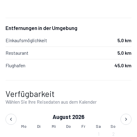
Wohnbereich mit ausziehbarem Sofa für 2 Personen
1 Gitterbett für Kleinkinder
Entfernungen in der Umgebung
Badezimmer
Einkaufsmöglichkeit
5,0 km
Restaurant
5,0 km
1 Badezimmer mit Dusche, Waschbecken & WC
Flughafen
45,0 km
1 Badezimmer mit Badewanne, Waschbecken & WC
Wohnbereich & Küche
Verfügbarkeit
Wählen Sie Ihre Reisedaten aus dem Kalender
Gemütliche Wohnstube mit Kachelofen & Sichtfenster
August 2026
SAT-TV & WLAN
Mo
Di
Mi
Do
Fr
Sa
So
1
2