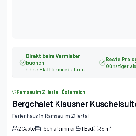
Direkt beim Vermieter
Beste Preis
buchen
Günstiger al
Ohne Plattformgebühren
Ramsau im Zillertal, Österreich
Bergchalet Klausner Kuschelsuit
Ferienhaus in Ramsau im Zillertal
2 Gäste
1 Schlafzimmer
1 Bad
35 m²