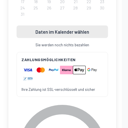
17
18
19
20
21
22
23
24
25
26
27
28
29
30
31
Daten im Kalender wählen
Sie werden noch nichts bezahlen
ZAHLUNGSMÖGLICHKEITEN
Ihre Zahlung ist SSL-verschlüsselt und sicher