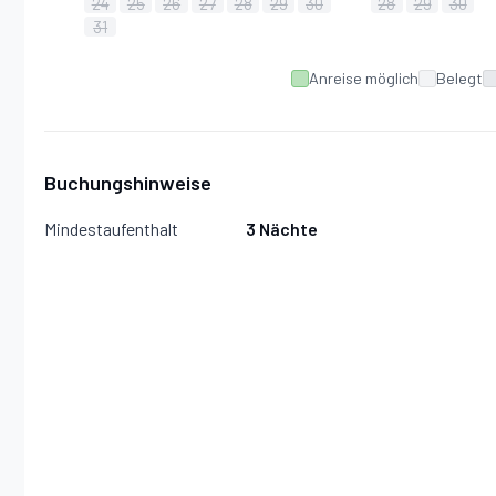
24
25
26
27
28
29
30
28
29
30
Saunanutzung pro Münze: 17,00 € pro Stück
31
Im Reisepreis sind Strom, Heizung, Wasser und Müllent
Anreise möglich
Belegt
Ortstaxe (ab 15 Jahre): 3,20 € pro Person/Nacht
Bettwäsche, Hand, Geschirr- und Badetücher stehen ko
Buchungshinweise
Mindestaufenthalt
3 Nächte