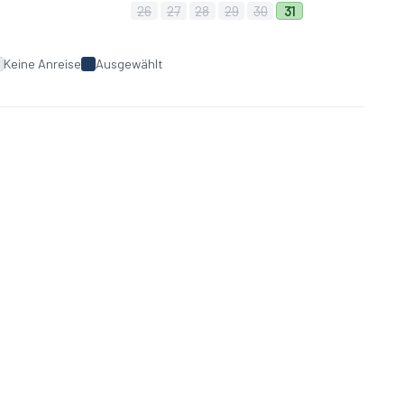
26
27
28
29
30
31
sorgung enthalten
Keine Anreise
Ausgewählt
stenlos zur Verfügung