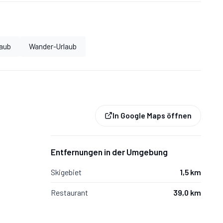
aub
Wander-Urlaub
rockner
ffeemaschine, Wasserkocher und
In Google Maps öffnen
Entfernungen in der Umgebung
Skigebiet
1,5 km
Restaurant
39,0 km