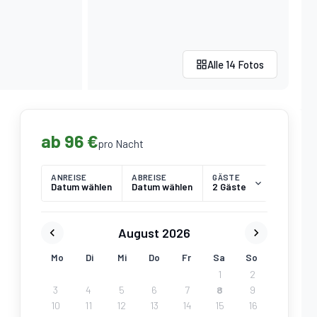
Alle 14 Fotos
ab 96 €
pro Nacht
ANREISE
ABREISE
GÄSTE
Datum wählen
Datum wählen
2 Gäste
August 2026
Mo
Di
Mi
Do
Fr
Sa
So
1
2
3
4
5
6
7
8
9
10
11
12
13
14
15
16