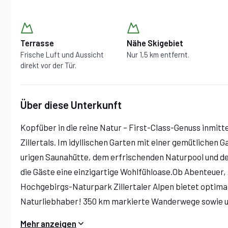
Terrasse
Nähe Skigebiet
Frische Luft und Aussicht
Nur 1,5 km entfernt.
direkt vor der Tür.
Über diese Unterkunft
Kopfüber in die reine Natur – First-Class-Genuss inmit
Zillertals. Im idyllischen Garten mit einer gemütlichen 
urigen Saunahütte, dem erfrischenden Naturpool und 
die Gäste eine einzigartige Wohlfühloase.Ob Abenteuer,
Hochgebirgs-Naturpark Zillertaler Alpen bietet optima
Naturliebhaber! 350 km markierte Wanderwege sowie u
Klettersteige lassen das Herz eines jeden Bergfex höhe
Mehr anzeigen