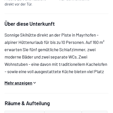
direkt vor der Tür.
Über diese Unterkunft
Sonnige Skihütte direkt an der Piste in Mayrhofen –
alpiner Hüttenurlaub für bis zu 10 Personen. Auf 160 m²
erwarten Sie fünf gemütliche Schlafzimmer, zwei
moderne Bäder und zwei separate WCs. Zwei
Wohnstuben – eine davon mit traditionellem Kachelofen
– sowie eine voll ausgestattete Küche bieten viel Platz
für gemeinsame Stunden. Entspannen Sie auf der
Mehr anzeigen
großen Sonnenterrasse mit Liegestühlen und genießen
Sie den direkten Pistenzugang im Herzen des
Skigebiets. Perfekt für Familien und Gruppen, die
Räume & Aufteilung
Komfort und echtes Hüttenflair suchen.