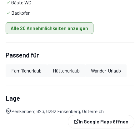
Gäste WC
Personen)
Backofen
2 Schlafzimmer mit Doppelbett
Alle 20 Annehmlichkeiten anzeigen
2 Schlafzimmer mit je zwei Betten
Passend für
1 Schlafzimmer mit Doppelbett & Stockbett
Familienurlaub
Hüttenurlaub
Wander-Urlaub
2 Badezimmer mit Dusche & Doppelwaschbecken
Lage
2 separate WCs
Penkenberg 623, 6292 Finkenberg, Österreich
Sonnenterrasse mit Liegestühlen
In Google Maps öffnen
Küche & Wohnbereiche