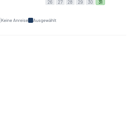
26
27
28
29
30
31
e mit modernem Komfort – ideal für
Keine Anreise
Ausgewählt
b in der Natur von Großarl verbringen
gung, Brennholz, W-lan,
ein Badetuch: 125,00 € pauschal