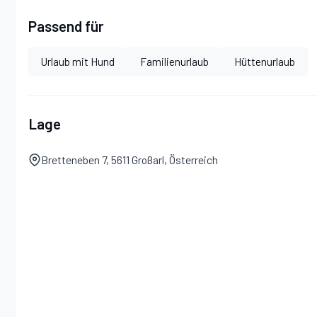
Kinderbett & Hochstuhl auf Anfrage
Passend für
Gemütlicher Holzofen
Urlaub mit Hund
Familienurlaub
Hüttenurlaub
Sat-TV im Wohnzimmer
Lage
Holzpellets-Heizung
Bretteneben 7, 5611 Großarl, Österreich
Küche
Elektroherd & Backofen
Holzofen
Kühlschrank mit Gefrierfach