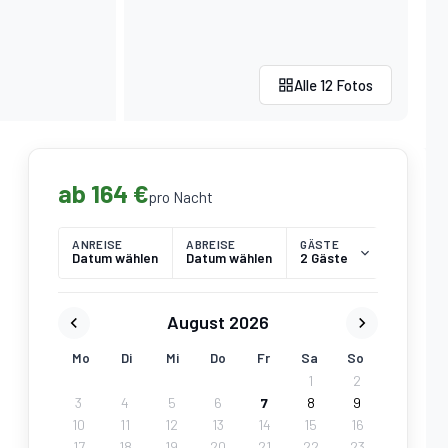
Alle 12 Fotos
ab 164 €
pro Nacht
ANREISE
ABREISE
GÄSTE
Datum wählen
Datum wählen
2 Gäste
August 2026
Mo
Di
Mi
Do
Fr
Sa
So
1
2
3
4
5
6
7
8
9
10
11
12
13
14
15
16
17
18
19
20
21
22
23