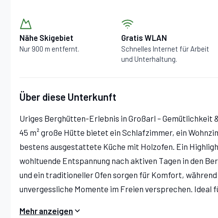
Nähe Skigebiet
Gratis WLAN
Nur 900 m entfernt.
Schnelles Internet für Arbeit
und Unterhaltung.
Über diese Unterkunft
Uriges Berghütten-Erlebnis in Großarl – Gemütlichkeit &
45 m² große Hütte bietet ein Schlafzimmer, ein Wohnzi
bestens ausgestattete Küche mit Holzofen. Ein Highlight
wohltuende Entspannung nach aktiven Tagen in den Ber
und ein traditioneller Ofen sorgen für Komfort, während
unvergessliche Momente im Freien versprechen. Ideal fü
Mehr anzeigen
Bretei Hüttn – Urige Ferienhütte in Großarl