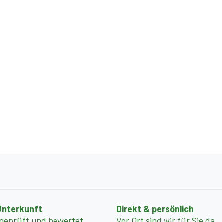
Unterkunft
Direkt & persönlich
 geprüft und bewertet
Vor Ort sind wir für Sie da