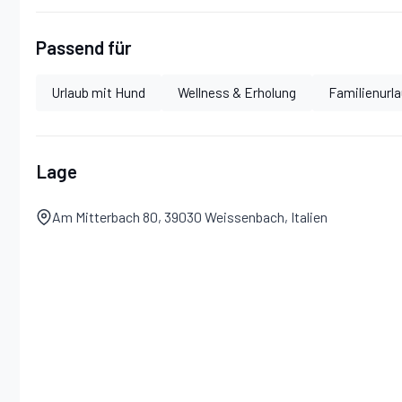
Esstischgruppe aus hochwertigem Massivholz
Fußbodenheizung
Passend für
SAT-TV
W-LAN
Urlaub mit Hund
Wellness & Erholung
Familienurl
Sauna
Pelletsheizung und Fernwärme
Waschmaschine
Lage
Terrasse mit Gartenmöbeln und Gartengrill
Parkmöglichkeit für 2 PKW direkt vor dem Chalet
Am Mitterbach 80, 39030 Weissenbach, Italien
--- Wichtige Infos zu Nebenkosten ---
Endreinigung: 100,00 € pauschal
der vollautomatische Pelletsofen wird bei Anreise voll au
Nachfüllung (ca. 12-15 Kilo Pellets) kostet pauschal € 15
Haustier (max. 2 Tiere erlaubt): 70,00 € pro Tier/Woche
Ortstaxe (ab 14 Jahren): 2,40 € pro Person/Nacht