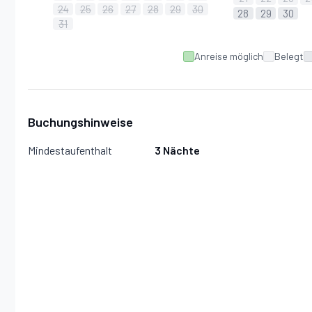
24
25
26
27
28
29
30
28
29
30
31
Anreise möglich
Belegt
Buchungshinweise
Mindestaufenthalt
3 Nächte