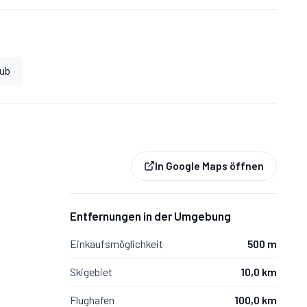
aub
In Google Maps öffnen
Entfernungen in der Umgebung
f- bzw. nachgefüllt - jede weitere
Einkaufsmöglichkeit
500 m
,00: 15,00 € pro Stück
Skigebiet
10,0 km
Flughafen
100,0 km