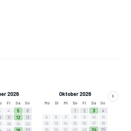
zur Verfügung
pro Person
0,00 € pro Person
er 2026
Oktober 2026
o
Fr
Sa
So
Mo
Di
Mi
Do
Fr
Sa
So
3
4
5
6
1
2
3
4
5
6
7
8
9
10
11
0
11
12
13
12
13
14
15
16
17
18
7
18
19
20
19
20
21
22
23
24
25
4
25
26
27