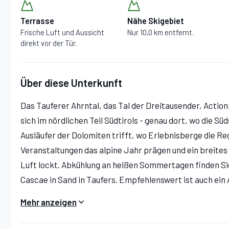
Terrasse
Nähe Skigebiet
Frische Luft und Aussicht
Nur 10,0 km entfernt.
direkt vor der Tür.
Über diese Unterkunft
Das Tauferer Ahrntal, das Tal der Dreitausender, Action
sich im nördlichen Teil Südtirols - genau dort, wo die Süd
Ausläufer der Dolomiten trifft, wo Erlebnisberge die R
Veranstaltungen das alpine Jahr prägen und ein breites 
Luft lockt. Abkühlung an heißen Sommertagen finden Si
Cascae in Sand in Taufers. Empfehlenswert ist auch ein A
ab der Ferienhütte oder zu den Wasserfällen Rein in Tau
Mehr anzeigen
Das neu erbaute Chalet am Zirm liegt sonnig im wunders