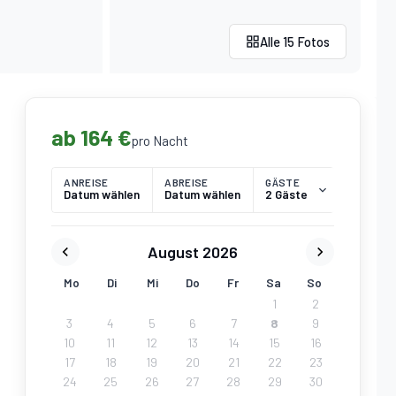
Alle 15 Fotos
ab 164 €
pro Nacht
ANREISE
ABREISE
GÄSTE
Datum wählen
Datum wählen
2 Gäste
August 2026
Mo
Di
Mi
Do
Fr
Sa
So
1
2
3
4
5
6
7
8
9
10
11
12
13
14
15
16
17
18
19
20
21
22
23
24
25
26
27
28
29
30