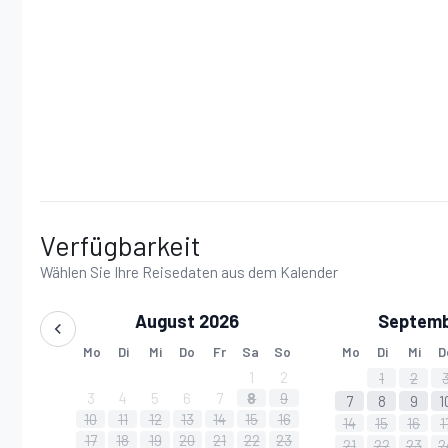
Bettwäsche, Badetuch und Handtuch stehen kostenlos 
Auf Wunsch zusätzlicher Bettwäschewechsel: 20,00 € 
Auf Wunsch zusätzlicher Bade- und Handtuchwechsel: 1
Verfügbarkeit
Wählen Sie Ihre Reisedaten aus dem Kalender
August 2026
Septemb
Mo
Di
Mi
Do
Fr
Sa
So
Mo
Di
Mi
D
1
2
1
2
3
4
5
6
7
8
9
7
8
9
1
10
11
12
13
14
15
16
14
15
16
1
17
18
19
20
21
22
23
21
22
23
2