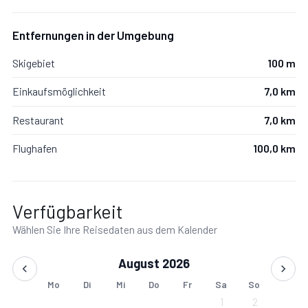
Holzofenherd & Elektroherd mit Backofen
Entfernungen in der Umgebung
Kühlschrank mit Gefrierfach
Skigebiet
100 m
Geschirrspüler
Einkaufsmöglichkeit
7,0 km
Restaurant
7,0 km
Mikrowelle, Kaffeemaschine, Wasserkocher
Flughafen
100,0 km
Mixer & Toaster
Wellness & Besonderheiten
Verfügbarkeit
Wählen Sie Ihre Reisedaten aus dem Kalender
Finnische Sauna
August 2026
Naturstein-Badewanne im Freien
Mo
Di
Mi
Do
Fr
Sa
So
1
2