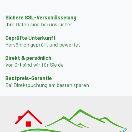
Bergblick, kombiniert mit exklusiven
Wellnessmöglichkeiten wie Sauna und Outdoor-
Sichere SSL-Verschlüsselung
Natursteinwanne.
Ihre Daten sind bei uns sicher
--- Wichtige Infos zu Nebenkosten ---
Geprüfte Unterkunft
Spätfrühling-, Sommer-, Herbstpauschale - (diese
Persönlich geprüft und bewertet
Pauschale beinhaltet die Schladming-Dachstein-
Direkt & persönlich
Sommercard mit Gratisleistungen wie Bergbahnen,
Vor Ort sind wir für Sie da
Mautstraßen, Museen, Ausflugsziele
Bestpreis-Garantie
www.sommercard.info sowie Brennholz,
Bei Direktbuchung am besten sparen
Müllentsorgung, Wasser und Wäschepaket): 11,00 € pro
Person/Nacht
Spätfrühling-, Sommer-, Herbstpauschale - (diese
Pauschale beinhaltet die Schladming-Dachstein-
Sommercard mit Gratisleistungen wie Bergbahnen,
Mautstraßen, Museen, Ausflugsziele