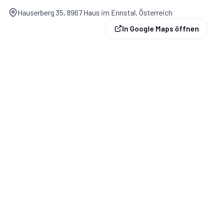
Ausstattung & Wohnkomfort (115 m² für bis zu 6
Hauserberg 35, 8967 Haus im Ennstal, Österreich
Personen)
In Google Maps öffnen
3 Schlafzimmer mit Doppelbett
2 Badezimmer mit WC
1 separates WC im EG
gemütliche Wohnstube mit offenem Kamin
Sat-TV & W-LAN
Küche