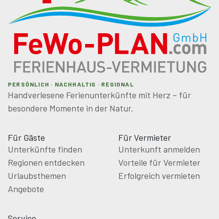
• Beheizter Skiraum
• Ganzjährig erreichbar
• Hochwertige, handgefertigte Ausstattung
✨ Highlights:
PERSÖNLICH · NACHHALTIG · REGIONAL
Handverlesene Ferienunterkünfte mit Herz – für
Exklusives Luxus-Chalet mit 105 m² Wohnfläche,
besondere Momente in der Natur.
hochwertige Architektur aus Holz, Stein & Glas, zwei
Schlafzimmer und zwei Badezimmer, privater
Für Gäste
Für Vermieter
Außenwhirlpool & Sauna, offener Holzkamin,
Unterkünfte finden
Unterkunft anmelden
Designküche mit Falcon-Induktionsherd & Dampfgarer,
Regionen entdecken
Vorteile für Vermieter
umfangreiche Inklusivleistungen inkl. Begrüßungsjause
Urlaubsthemen
Erfolgreich vermieten
& Kaffeevollautomat, barrierefrei mit Lift &
Angebote
Tiefgarage, beheizter Skiraum, hundefreundlich,
ganzjährig mit PKW erreichbar – ideal für Paare und
Service