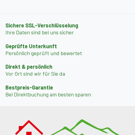
Inklusivleistungen – Genuss von Anfang an
Sichere SSL-Verschlüsselung
• Jura Kaffeevollautomat inkl. Dallmayr-Kaffeebohnen
Ihre Daten sind bei uns sicher
• Auswahl feiner Dallmayr-Teesorten
Geprüfte Unterkunft
• Tiroler Begrüßungsjause: Bauernbrot, Tiroler Speck,
Persönlich geprüft und bewertet
Alm- & Bergkäse, Milch, Eier, Marmelade, Tomaten
• Essig, Olivenöl & ausgewählte Gewürze für die Küche
Direkt & persönlich
Vor Ort sind wir für Sie da
• Verschiedene Saunaaufgüsse
• Bademäntel, Saunatücher & Frottee-Slipper
Bestpreis-Garantie
• Hochwertige ADA-Kosmetikartikel
Bei Direktbuchung am besten sparen
Komfort & Besonderheiten
• Barrierefreies Chalet
• Tiefgaragenplatz mit Lift