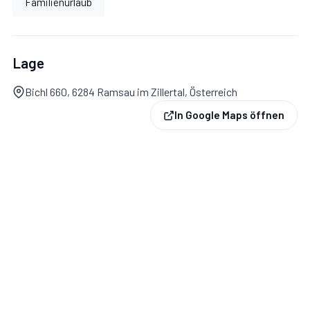
Familienurlaub
den Tag. Die Chalets sind ganzjährig mit dem PKW
erreichbar, Tiefgaragenparkplätze sowie ein Lift
stehen zur Verfügung. Auch Hunde sind in der Chalet
Lage
Residenz Mühlermoos herzlich willkommen.
Bichl 660, 6284 Ramsau im Zillertal, Österreich
In Google Maps öffnen
Raumaufteilung & Schlafmöglichkeiten
Das Chalet bietet auf rund 105 m² Wohnfläche Platz für
bis zu 4 Personen:
• 2 Schlafzimmer mit Doppelbett
• 2 hochwertige Badezimmer mit Badewanne, Dusche
und WC
Die großzügige Raumaufteilung sorgt für viel