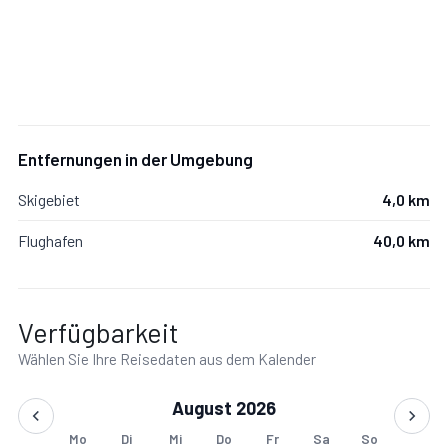
Privatsphäre und höchsten Wohnkomfort.
Wohnen, Kochen & Genießen
Die top ausgestattete Designküche lässt keine Wünsche
offen und ist ideal für Genießer:
Entfernungen in der Umgebung
Skigebiet
4,0 km
Falcon-Induktionsherd, Dampfgarer sowie
Flughafen
40,0 km
hochwertiges Fondue- und Raclette-Geschirr.
Ein großer Esstisch lädt zu genussvollen gemeinsamen
Verfügbarkeit
Mahlzeiten ein.
Der großzügige Wohnraum mit gemütlicher Couch und
Wählen Sie Ihre Reisedaten aus dem Kalender
offenem Holzkamin mit Sichtfenster schafft eine
August 2026
warme, exklusive Wohlfühlatmosphäre.
Mo
Di
Mi
Do
Fr
Sa
So