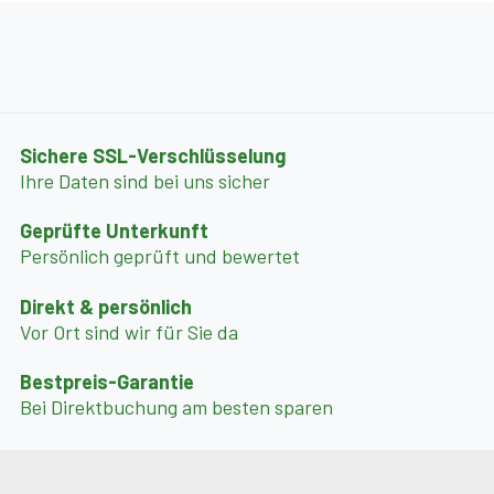
• HotPot mit Salzwasser
• Whirlpool (nur im Sommer verfügbar)
Der Außenbereich überzeugt mit:
Sichere SSL-Verschlüsselung
• Sonnenterrasse
Ihre Daten sind bei uns sicher
• Gartenmöbeln
• Gartengrill
Geprüfte Unterkunft
Persönlich geprüft und bewertet
• Großem Garten mit viel Platz zum Entspannen
Direkt & persönlich
Ein Brötchenservice kann auf Anfrage und gegen
Vor Ort sind wir für Sie da
Gebühr organisiert werden.
Bestpreis-Garantie
Bei Direktbuchung am besten sparen
✨ Highlights:
Neu gebautes Chalet in ruhiger Panoramalage auf 910 m