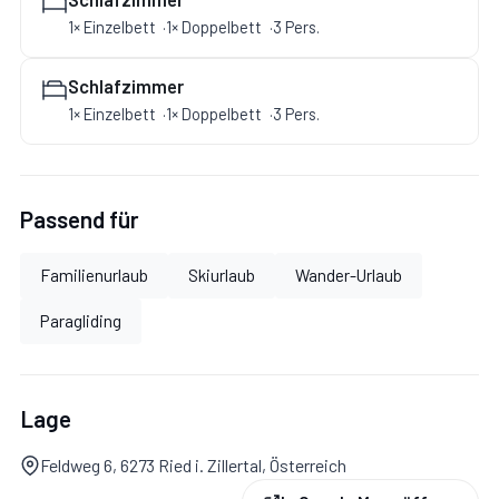
Berg-Profis können sich eher auf einer Wandertour von
1× Einzelbett
1× Doppelbett
3 Pers.
Hintertux über die Kasererscharte zur Frauenwand
Schlafzimmer
beweisen. In einem Sommer- oder Winterurlaub in Ried
1× Einzelbett
1× Doppelbett
3 Pers.
im Zillertal lassen sich Entspannung und Aktivsein somit
wunderbar miteinander verbinden.
Passend für
Familienurlaub
Skiurlaub
Wander-Urlaub
Paragliding
Lage
Feldweg 6, 6273 Ried i. Zillertal, Österreich