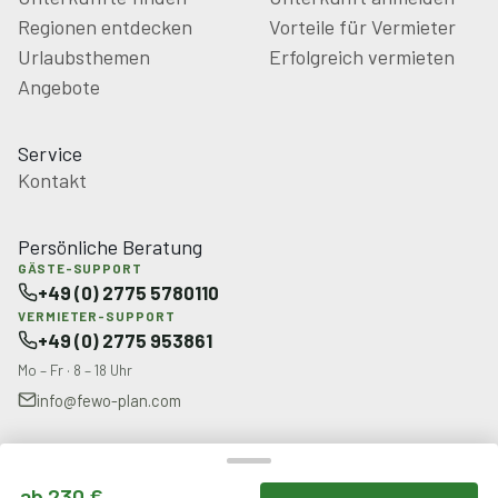
Regionen entdecken
Vorteile für Vermieter
Urlaubsthemen
Erfolgreich vermieten
Angebote
Service
Kontakt
Persönliche Beratung
GÄSTE-SUPPORT
+49 (0) 2775 5780110
VERMIETER-SUPPORT
+49 (0) 2775 953861
Mo – Fr · 8 – 18 Uhr
info@fewo-plan.com
© 2026 FeWo-PLAN.com
ab 230 €