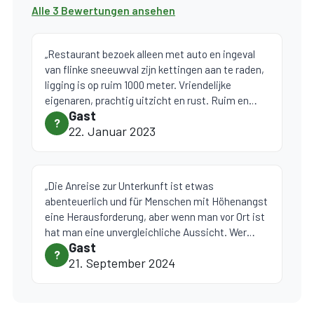
Alle 3 Bewertungen ansehen
„Restaurant bezoek alleen met auto en ingeval
van flinke sneeuwval zijn kettingen aan te raden,
ligging is op ruim 1000 meter. Vriendelijke
eigenaren, prachtig uitzicht en rust. Ruim en
Gast
compleet appartement met eigen ingang. Tv en
?
22. Januar 2023
WiFi.“
„Die Anreise zur Unterkunft ist etwas
abenteuerlich und für Menschen mit Höhenangst
eine Herausforderung, aber wenn man vor Ort ist
hat man eine unvergleichliche Aussicht. Wer
Gast
Ruhe und Erholung sucht ist dort super
?
21. September 2024
aufgehoben. Ein sehr nettes Vermieterpaar,
welches den Hof bewirtschaftet und immer
ansprechbar ist. Einkaufsmöglichkeit und
Restaurants sind 5km entfernt. Die Wohnung ist