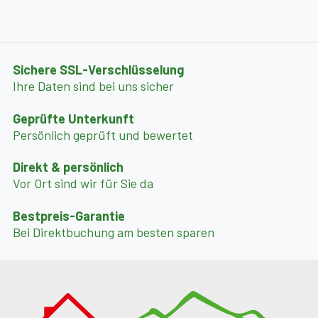
machen jede Wandertour zu einem Erlebnis.
Natürlich bietet die Wildschönau auch Aktivurlaubern,
die mit dem E-Bike oder Mountainbike unterwegs sind,
perfekte Routen. Von der anspruchsvollen
Sichere SSL-Verschlüsselung
Gradlspitzrunde bis hin zur einfachen Tour von der
Ihre Daten sind bei uns sicher
Möslalm über Wörgl und Saulueg nach Niederau ist hier
Geprüfte Unterkunft
alles möglich.
Persönlich geprüft und bewertet
Direkt & persönlich
Vor Ort sind wir für Sie da
Bestpreis-Garantie
Bei Direktbuchung am besten sparen