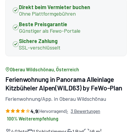
Direkt beim Vermieter buchen
Ohne Plattformgebühren
Beste Preisgarantie
Günstiger als Fewo-Portale
Sichere Zahlung
SSL-verschlüsselt
Oberau Wildschönau, Österreich
Ferienwohnung in Panorama Alleinlage
Kitzbüheler Alpen(WILD63) by FeWo-Plan
Ferienwohnung/App. in Oberau Wildschönau
4,9
(Hervorragend)
3 Bewertungen
100% Weiterempfehlung
4 Gäste
1 Schlafzimmer
1 Bad
46 m²