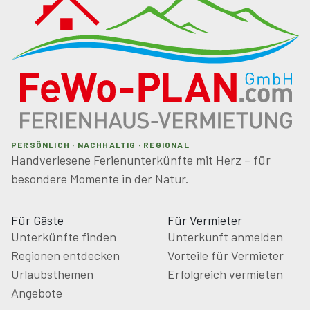
Tennisplatz direkt am Gelände
Gartenmöbel, Liegestühle & Sonnenschirme
Angelausrüstung für die hofeigenen Teiche
Fahrräder stehen zur Verfügung
PERSÖNLICH · NACHHALTIG · REGIONAL
Handverlesene Ferienunterkünfte mit Herz – für
besondere Momente in der Natur.
Ein Paradies für Naturliebhaber – ob Baden,
Tennisspielen, Angeln, Radfahren oder einfach Lesen
unter alten Obstbäumen.
Für Gäste
Für Vermieter
Unterkünfte finden
Unterkunft anmelden
Regionen entdecken
Vorteile für Vermieter
✨ Highlights:
Urlaubsthemen
Erfolgreich vermieten
Angebote
historisches Landhaus aus dem 16. Jahrhundert,