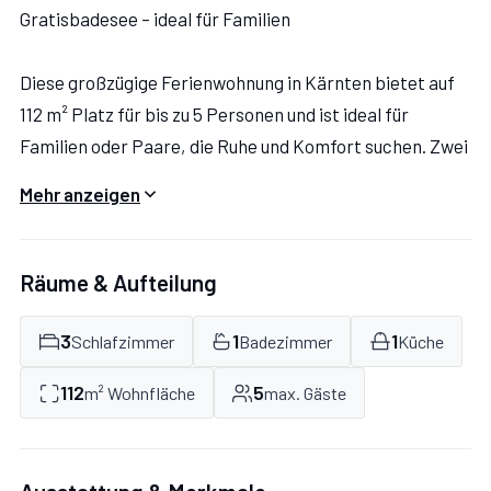
Gratisbadesee – ideal für Familien
Diese großzügige Ferienwohnung in Kärnten bietet auf
112 m² Platz für bis zu 5 Personen und ist ideal für
Familien oder Paare, die Ruhe und Komfort suchen. Zwei
Schlafzimmer mit Doppelbett sowie ein weiteres
Mehr anzeigen
Zimmer mit Einzelbett sorgen für erholsame Nächte.
Ein Badezimmer mit Dusche/WC und ein separates WC
bieten praktischen Komfort.
Räume & Aufteilung
Die Küche mit Esstisch sowie das gemütliche
3
1
1
Schlafzimmer
Badezimmer
Küche
Wohnzimmer mit SAT-TV und DVD-Player machen den
112
5
m² Wohnfläche
max. Gäste
Aufenthalt besonders angenehm. Internetanschluss und
eine Waschmaschine stehen ebenfalls zur Verfügung.