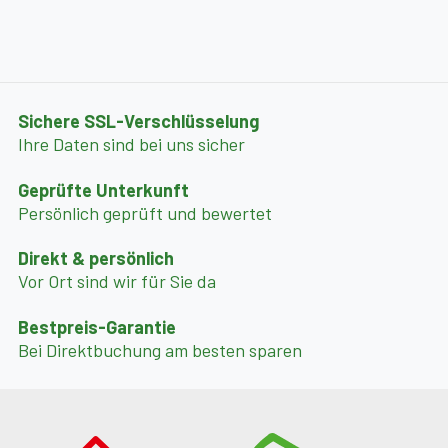
Waschmaschine
Die harmonische Mischung aus historischen Elementen
Sichere SSL-Verschlüsselung
und moderner Ausstattung macht den Josefhof zu
Ihre Daten sind bei uns sicher
einem besonderen Urlaubszuhause.
Geprüfte Unterkunft
Persönlich geprüft und bewertet
Parkanlage, Pool & Freizeitangebot
Direkt & persönlich
Das Gut Ottmanach bietet ein außergewöhnlich großes
Vor Ort sind wir für Sie da
Freizeitareal:
Bestpreis-Garantie
Bei Direktbuchung am besten sparen
Parkanlage mit Außenpool
(Nutzung in ausgewählten Wochen – bei Ausfall: Gratis-
Eintritt ins Magdalensberger Gemeindebad)