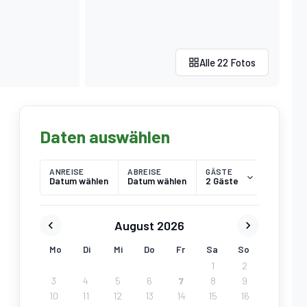
Alle 22 Fotos
Daten auswählen
ANREISE
ABREISE
GÄSTE
Datum wählen
Datum wählen
2 Gäste
August 2026
Mo
Di
Mi
Do
Fr
Sa
So
1
2
3
4
5
6
7
8
9
10
11
12
13
14
15
16