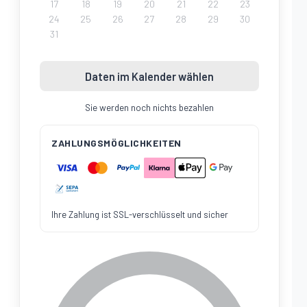
17
18
19
20
21
22
23
24
25
26
27
28
29
30
31
Daten im Kalender wählen
Sie werden noch nichts bezahlen
ZAHLUNGSMÖGLICHKEITEN
Ihre Zahlung ist SSL-verschlüsselt und sicher