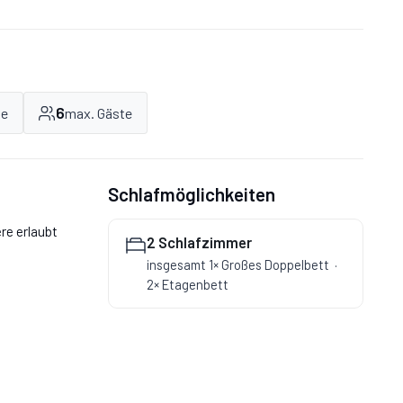
6
he
max. Gäste
Schlafmöglichkeiten
re erlaubt
2 Schlafzimmer
insgesamt 1× Großes Doppelbett
2× Etagenbett