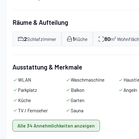
Räume & Aufteilung
2
1
80
Schlafzimmer
Küche
m² Wohnfläc
Ausstattung & Merkmale
WLAN
Waschmaschine
Haustie
Parkplatz
Balkon
Angeln
Küche
Garten
TV / Fernseher
Sauna
Alle 34 Annehmlichkeiten anzeigen