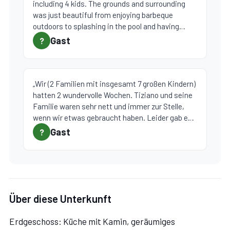
including 4 kids. The grounds and surrounding
was just beautiful from enjoying barbeque
outdoors to splashing in the pool and having
walks amidst the sunflower fields. The owners
Gast
?
were helpful and kind and we couldn't have asked
for a better accommodation for this holiday.“
„Wir (2 Familien mit insgesamt 7 großen Kindern)
hatten 2 wundervolle Wochen. Tiziano und seine
Familie waren sehr nett und immer zur Stelle,
wenn wir etwas gebraucht haben. Leider gab es
sehr viele Moskitos, aber zum Glück hat das Hsus
Gast
?
an den Fenstern Fliegengitter. Wir sind gut erholt
und kommen gerne wieder! We (2 families with a
total of 7 big children) had 2 wonderful weeks.
Tiziano and his family were very nice and always
there when we needed something. Unfortunately
Über diese Unterkunft
there were a lot of mosquitoes, but luckily the
House has fly screens on the windows. We are
well rested and would love to come back!“
Erdgeschoss: Küche mit Kamin, geräumiges