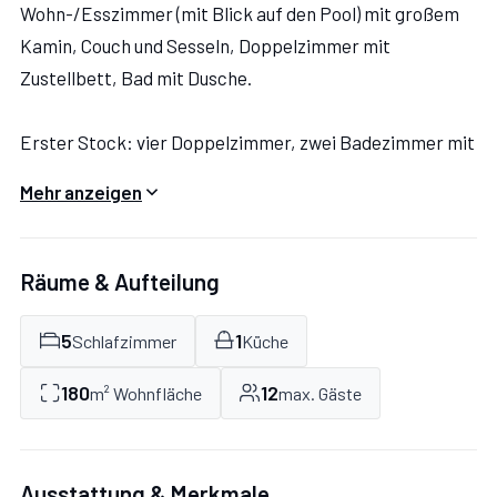
Wohn-/Esszimmer (mit Blick auf den Pool) mit großem
Kamin, Couch und Sesseln, Doppelzimmer mit
Zustellbett, Bad mit Dusche.
Erster Stock: vier Doppelzimmer, zwei Badezimmer mit
Dusche. Zustellbett in einem der Schlafzimmer möglich.
Mehr anzeigen
AUSSTATTUNG:
Räume & Aufteilung
5
1
Schlafzimmer
Küche
Spülmaschine, Backofen, Kühlschrank mit Gefrierfach,
180
12
m² Wohnfläche
max. Gäste
Moka-Kaffeemaschine, Toaster
Waschmaschine, Hochstuhl, Barbecue, Klimaanlage in
Ausstattung & Merkmale
den Schlafzimmern