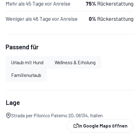
Mehr als 45 Tage vor Anreise
75%
Rückerstattung
Mit Küche, Wohnküche.
Weniger als 46 Tage vor Anreise
0%
Rückerstattung
Küche:
gut ausgestattete Küche, Spülmaschine,
Passend für
Kühlschrank, Tiefkühler, Ofen, Italienische
Kaffeemaschine, Fliegengitter.
Urlaub mit Hund
Wellness & Erholung
Familienurlaub
Wohnküche:
Esstisch, Sofa, Sessel, Kamin, WiFi
Internet, Fliegengitter, TV, tragbarer Ventilator,
Ausgang auf den Garten, Ausgang auf den Patio,
Lage
Ausgang auf die Terrasse.
Strada per Pilonico Paterno 20, 06134, Italien
In Google Maps öffnen