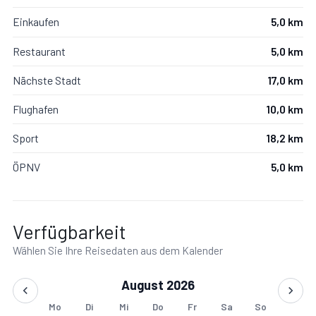
Fön, Ausgang auf den Patio.
Einkaufen
5,0 km
Restaurant
5,0 km
Schlafzimmer mit Bad 3:
Doppelbett, Einzelbett, WiFi
Internet, Internet, Fliegengitter, TV, Waschbecken,
Nächste Stadt
17,0 km
WC, Dusche, Dusche, Fön, Ausgang auf den Garten,
Flughafen
10,0 km
Ausgang auf den Patio, Ausgang auf die Terrasse.
Sport
18,2 km
ÖPNV
5,0 km
Zusätzliche Bereiche
Verfügbarkeit
Mit Patio.
Wählen Sie Ihre Reisedaten aus dem Kalender
August 2026
Mo
Di
Mi
Do
Fr
Sa
So