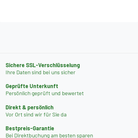
Naturschutzgebiet:
3 km Oase von Torre Guaceto.
NATURPARK: 22 km Regionalpark der Küstendünen
Sichere SSL-Verschlüsselung
Ihre Daten sind bei uns sicher
'Torre Canne - Torre San Leonardo.
Geprüfte Unterkunft
Persönlich geprüft und bewertet
Direkt & persönlich
Schnorcheln:
Vor Ort sind wir für Sie da
3000 m im Naturschutzgebiet Torre Guaceto, das auch
Bestpreis-Garantie
Bei Direktbuchung am besten sparen
für Kinder ab 12 Jahren zugänglich ist.