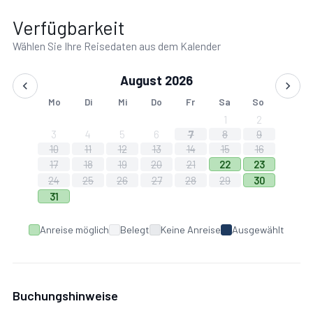
lokalen Handwerksläden.
Verfügbarkeit
Wählen Sie Ihre Reisedaten aus dem Kalender
August 2026
STRÄNDE:
Mo
Di
Mi
Do
Fr
Sa
So
1
2
Felsen: 50 m.
3
4
5
6
7
8
9
10
11
12
13
14
15
16
17
18
19
20
21
22
23
Ausgestatteter Strand: 350 m.
24
25
26
27
28
29
30
31
Lido Haustiere erlaubt:
Anreise möglich
Belegt
Keine Anreise
Ausgewählt
10 km lido Guna Beach.
Buchungshinweise