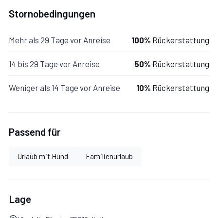
Es ist im ersten Stock, bestehend aus:
Stornobedingungen
1 Wohnküche mit Schlafcouch und TV, Veranda zum
Mehr als 29 Tage vor Anreise
100%
Rückerstattung
Essen im Freien, 2 Schlafzimmer mit Doppelbett und n.1
Badezimmer mit Dusche. Die Klimaanlage befindet sich
14 bis 29 Tage vor Anreise
50%
Rückerstattung
im Flur.
Weniger als 14 Tage vor Anreise
10%
Rückerstattung
Aussen: Es gibt einen Garten im Erdgeschoss des
Hauses. Die Gäste können den Grill im Erdgeschoss und
Passend für
das Gartentrampolin nutzen.
Urlaub mit Hund
Familienurlaub
ÜBERBLICK ÜBER DEN ORT:
Lage