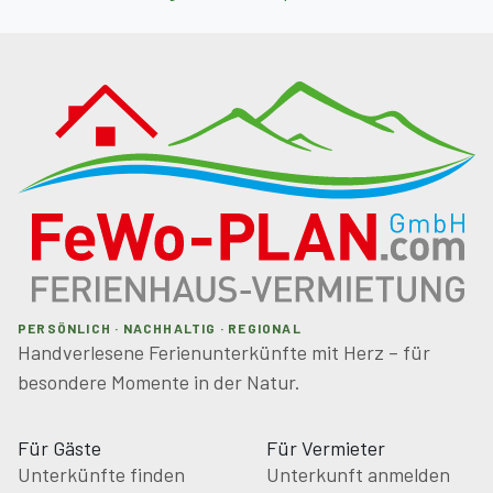
Freizeitparks:
15 km bis Ostuni 'Ciuchino Biricchino';
35 km 'Zoo Safari di Fasano';
38 km 'Aqua park Egnazia'.
PERSÖNLICH · NACHHALTIG · REGIONAL
Handverlesene Ferienunterkünfte mit Herz – für
besondere Momente in der Natur.
Kitesurfen: 10 km bis Apani al Guna Beach.
Für Gäste
Für Vermieter
Unterkünfte finden
Unterkunft anmelden