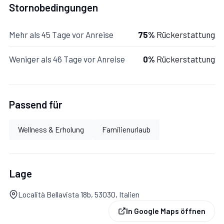
Stornobedingungen
Internet, Ausgang auf den Garten.
Mehr als 45 Tage vor Anreise
75%
Rückerstattung
Schlafzimmer 1:
Doppelbett, WiFi Internet.
Weniger als 46 Tage vor Anreise
0%
Rückerstattung
Schlafzimmer 2:
drei Einzelbetten, WiFi Internet.
Badezimmer:
Waschbecken, WC, Bidet, Dusche, WiFi
Passend für
Internet.
Wellness & Erholung
Familienurlaub
Lage
Località Bellavista 18b, 53030, Italien
In Google Maps öffnen