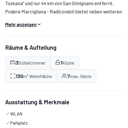
Toskana" und nur 44 km von San Gimignano entfernt.
Podere Marcigliana - Radicondoli bietet neben weiteren
Annehmlichkeiten auch Swimmingpool und Wi-Fi
Mehr anzeigen
Internet.
Räume & Aufteilung
Apartment Parata (130 m²) ist eine drei-Zimmer
3
1
Schlafzimmer
Küche
Wohneinheit, die auf zwei Etagen gebaut ist, mit zwei
130
7
m² Wohnfläche
max. Gäste
Badezimmern. Hier können bis zu sieben Personen
unterkommen.
Ausstattung & Merkmale
WLAN
Parkplatz