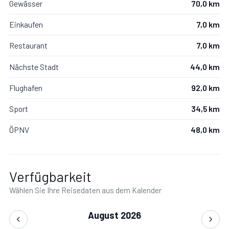
Gewässer
70,0 km
Mit Garten, Parkplatz.
Einkaufen
7,0 km
Restaurant
7,0 km
Nächste Stadt
44,0 km
Garten:
WiFi Internet, Grill, Außenbereich für das Essen
Flughafen
92,0 km
im Freien, Gartenmöbel.
Sport
34,5 km
Parkplatz:
Parkplatz.
ÖPNV
48,0 km
Verfügbarkeit
Für alle Gäste verfügbar: weiteres Zimmer, Garten.
Wählen Sie Ihre Reisedaten aus dem Kalender
August 2026