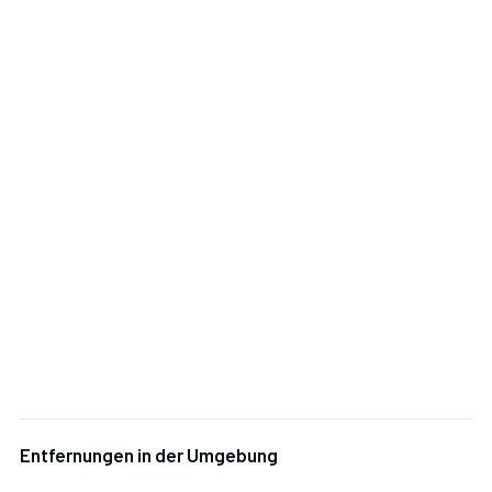
Dependance
Mit Wohnzimmer, Schlafzimmer, Badezimmer.
Wohnzimmer:
Sessel.
Schlafzimmer:
Doppelbett, WiFi Internet.
Badezimmer:
Waschbecken, WC, Bidet, Dusche, WiFi
Internet.
Entfernungen in der Umgebung
Zusätzliche Bereiche