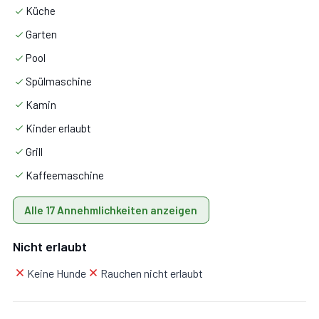
Küche
Garten
Pool
Spülmaschine
Kamin
Kinder erlaubt
Erdgeschoss
Grill
Kaffeemaschine
Mit Wohnküche, 2 Schlafzimmer, Badezimmer.
Alle 17 Annehmlichkeiten anzeigen
Nicht erlaubt
Wohnküche:
gut ausgestattete Küche, Esstisch,
Keine Hunde
Rauchen nicht erlaubt
Spülmaschine, Kühlschrank, Tiefkühler, Ofen,
Italienische Kaffeemaschine, Sofa, Kamin, WiFi