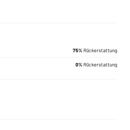
er.
75%
Rückerstattung
aschbecken, WC, Bidet, Dusche.
0%
Rückerstattung
Waschbecken, WC, Bidet, Dusche.