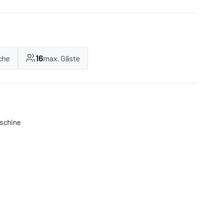
auf die Veranda.
16
che
max. Gäste
schine