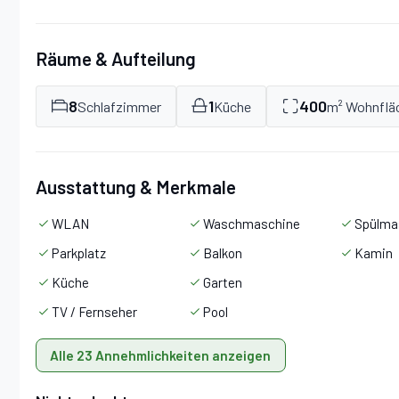
Wohnzimmer:
Sofa, Kamin, WiFi Internet, TV, Ausgang 
Räume & Aufteilung
Schlafzimmer 1:
Doppelbett, WiFi Internet.
8
1
400
Schlafzimmer
Küche
m² Wohnflä
Schlafzimmer 2:
Doppelbett, WiFi Internet.
Ausstattung & Merkmale
Schlafzimmer 3:
zwei Einzelbetten, WiFi Internet.
WLAN
Waschmaschine
Spülma
Parkplatz
Balkon
Kamin
Badezimmer:
Waschbecken, WC, Bidet, Dusche.
Küche
Garten
WC:
Waschbecken, WC.
TV / Fernseher
Pool
Alle 23 Annehmlichkeiten anzeigen