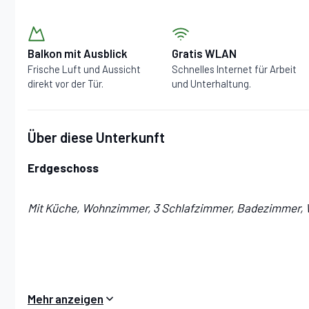
Balkon mit Ausblick
Gratis WLAN
Frische Luft und Aussicht
Schnelles Internet für Arbeit
direkt vor der Tür.
und Unterhaltung.
Über diese Unterkunft
Erdgeschoss
Mit Küche, Wohnzimmer, 3 Schlafzimmer, Badezimmer,
Küche:
Esstisch (Personen: 4), Spülmaschine, Kühlschra
Mehr anzeigen
Ofen, Toaster, Italienische Kaffeemaschine, WiFi Intern