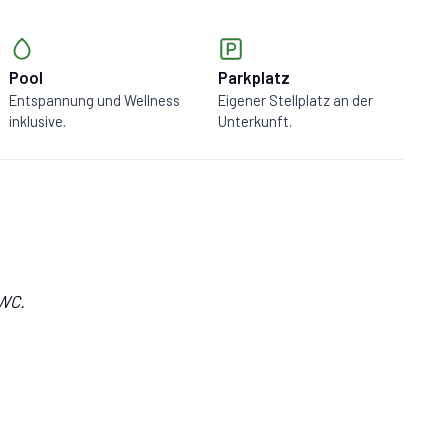
Pool
Parkplatz
Entspannung und Wellness
Eigener Stellplatz an der
inklusive.
Unterkunft.
 WC.
nk, Tiefkühler, Mikrowelle, Herd,
et.