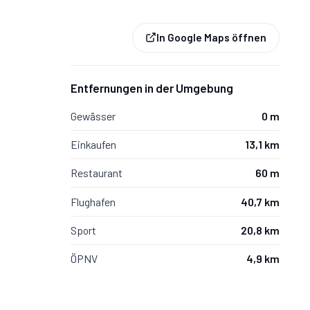
In Google Maps öffnen
Entfernungen in der Umgebung
Gewässer
0 m
Einkaufen
13,1 km
Restaurant
60 m
Flughafen
40,7 km
. Tiefe: 1.4m, min. Tiefe: 1.1m),
Sport
20,8 km
i Esstische (Personen: 16),
ÖPNV
4,9 km