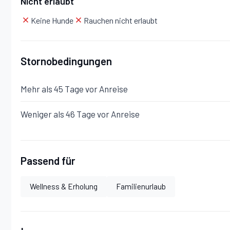
Nicht erlaubt
Stock 1
Keine Hunde
Rauchen nicht erlaubt
Mit 2 Schlafzimmer mit Bad, 3 Schlafzimmer, Badezimm
Stornobedingungen
Mehr als 45 Tage vor Anreise
Schlafzimmer mit Bad 1:
Doppelbett, WiFi Internet, W
Weniger als 46 Tage vor Anreise
Schlafzimmer mit Bad 2:
Doppelbett, WiFi Internet, 
Schlafzimmer 1:
Doppelbett, Internet.
Passend für
Schlafzimmer 2:
zwei Einzelbetten, WiFi Internet.
Wellness & Erholung
Familienurlaub
Schlafzimmer 3:
zwei Einzelbetten, WiFi Internet.