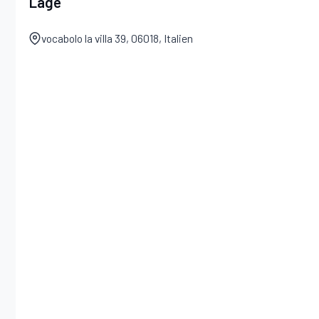
Lage
Badezimmer:
Waschbecken, WC, Bidet, Dusche.
vocabolo la villa 39, 06018, Italien
Zusätzliche Bereiche
Mit Garten, Parkplatz.
Garten:
Schwimmbad (privat, Breite: 14m, Länge: 7m, max
Dusche, Grill, Außenbereich für das Essen im Freien, zwe
Gartenmöbel, Sonnenliege.
Parkplatz:
Innerhalb des Eigentums.