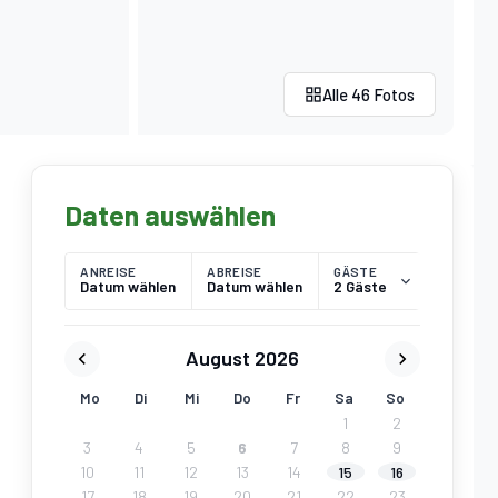
Alle 46 Fotos
Daten auswählen
ANREISE
ABREISE
GÄSTE
Datum wählen
Datum wählen
2 Gäste
August 2026
Mo
Di
Mi
Do
Fr
Sa
So
1
2
3
4
5
6
7
8
9
10
11
12
13
14
15
16
17
18
19
20
21
22
23