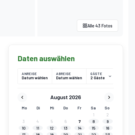
Alle 43 Fotos
Daten auswählen
ANREISE
ABREISE
GÄSTE
Datum wählen
Datum wählen
2 Gäste
August 2026
Mo
Di
Mi
Do
Fr
Sa
So
1
2
3
4
5
6
7
8
9
10
11
12
13
14
15
16
17
18
19
20
21
22
23