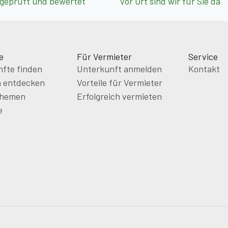
 geprüft und bewertet
Vor Ort sind wir für Sie da
e
Für Vermieter
Service
fte finden
Unterkunft anmelden
Kontakt
n entdecken
Vorteile für Vermieter
themen
Erfolgreich vermieten
e