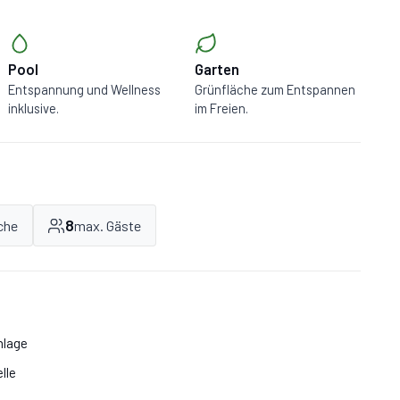
Pool
Garten
Entspannung und Wellness
Grünfläche zum Entspannen
inklusive.
im Freien.
8
che
max. Gäste
nlage
lle