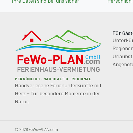
Ihre Daten sind bei uns sicher
Persönlich
Für Gäst
Unterkün
Regione
Urlaubs
Angebot
PERSÖNLICH · NACHHALTIG · REGIONAL
Handverlesene Ferienunterkünfte mit
Herz – für besondere Momente in der
Natur.
© 2026 FeWo-PLAN.com