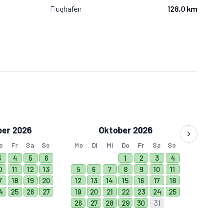
Flughafen
128,0 km
er 2026
Oktober 2026
o
Fr
Sa
So
Mo
Di
Mi
Do
Fr
Sa
So
3
4
5
6
1
2
3
4
0
11
12
13
5
6
7
8
9
10
11
7
18
19
20
12
13
14
15
16
17
18
4
25
26
27
19
20
21
22
23
24
25
26
27
28
29
30
31