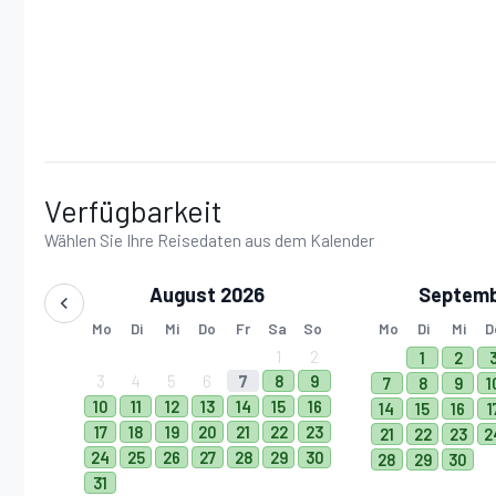
Verfügbarkeit
Wählen Sie Ihre Reisedaten aus dem Kalender
August 2026
Septemb
Mo
Di
Mi
Do
Fr
Sa
So
Mo
Di
Mi
D
1
2
1
2
3
4
5
6
7
8
9
7
8
9
1
10
11
12
13
14
15
16
14
15
16
1
17
18
19
20
21
22
23
21
22
23
2
24
25
26
27
28
29
30
28
29
30
31