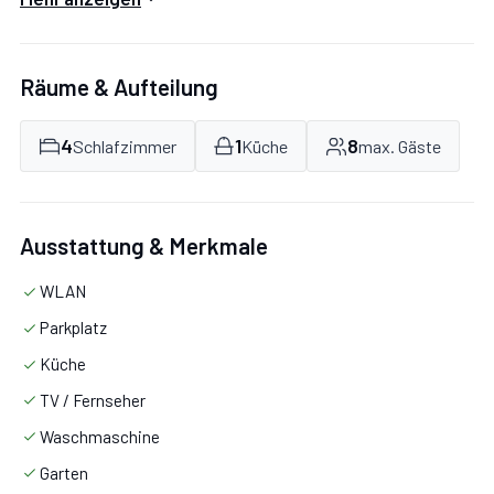
Bietet Platz für bis zu 8 Personen.
Räume & Aufteilung
4
1
8
Schlafzimmer
Küche
max. Gäste
Ausstattung & Merkmale
WLAN
Parkplatz
Küche
TV / Fernseher
Waschmaschine
Garten