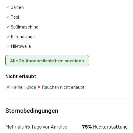
Garten
Pool
Spülmaschine
Schlafzimmer mit Bad 1:
Doppelbett (Breite: 1.4m),
Klimaanlage
WiFi Internet, Klimaanlage, Waschbecken, WC, Bidet,
Mikrowelle
Dusche.
Alle 24 Annehmlichkeiten anzeigen
Schlafzimmer mit Bad 2:
Doppelbett, WiFi Internet,
Nicht erlaubt
Klimaanlage, Waschbecken, WC, Bidet, Dusche.
Keine Hunde
Rauchen nicht erlaubt
Stornobedingungen
Zusätzliche Bereiche
Mehr als 45 Tage vor Anreise
75%
Rückerstattung
Mit Garten, Parkplatz.