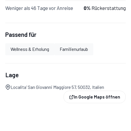
Weniger als 46 Tage vor Anreise
0%
Rückerstattung
Garten:
Schwimmbad (privat, Breite: 7m, Länge: 14m,
Passend für
max. Tiefe: 2.2m, min. Tiefe: 1.2m, Außen), Dusche, WiFi
Internet, Grill, Außenbereich für das Essen im Freien,
Wellness & Erholung
Familienurlaub
Esstisch (Personen: 8), Gartenmöbel, sechs
Sonnenliegen, umzäuntes Grundstück.
Lage
Parkplatz:
Innerhalb des Eigentums, vier Parkplätze.
Localita' San Giovanni Maggiore 57, 50032, Italien
In Google Maps öffnen