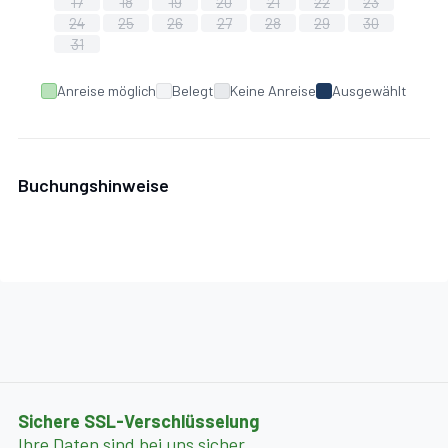
17
18
19
20
21
22
23
24
25
26
27
28
29
30
31
Anreise möglich
Belegt
Keine Anreise
Ausgewählt
Buchungshinweise
Sichere SSL-Verschlüsselung
Ihre Daten sind bei uns sicher