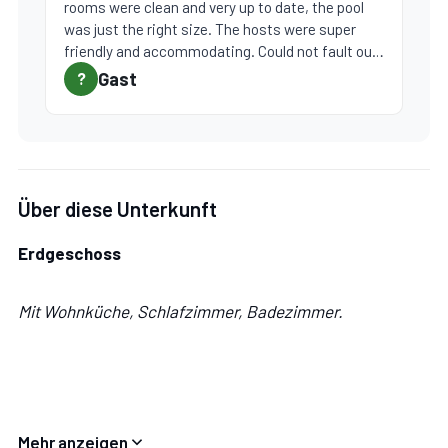
rooms were clean and very up to date, the pool
was just the right size. The hosts were super
friendly and accommodating. Could not fault our
stay. Thank you.“
Gast
?
Über diese Unterkunft
Erdgeschoss
Mit Wohnküche, Schlafzimmer, Badezimmer.
Wohnküche:
gut ausgestattete Küche, Esstisch,
Mehr anzeigen