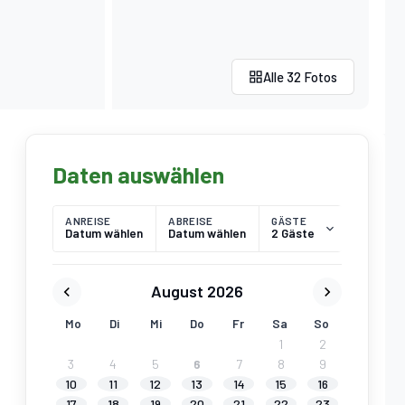
Alle 32 Fotos
Daten auswählen
ANREISE
ABREISE
GÄSTE
Datum wählen
Datum wählen
2 Gäste
August 2026
Mo
Di
Mi
Do
Fr
Sa
So
1
2
3
4
5
6
7
8
9
10
11
12
13
14
15
16
17
18
19
20
21
22
23