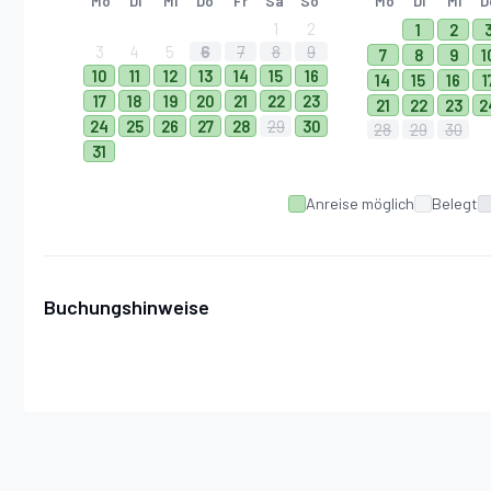
Mo
Di
Mi
Do
Fr
Sa
So
Mo
Di
Mi
D
1
2
1
2
3
4
5
6
7
8
9
7
8
9
1
10
11
12
13
14
15
16
14
15
16
1
17
18
19
20
21
22
23
21
22
23
2
24
25
26
27
28
29
30
28
29
30
31
Anreise möglich
Belegt
Buchungshinweise