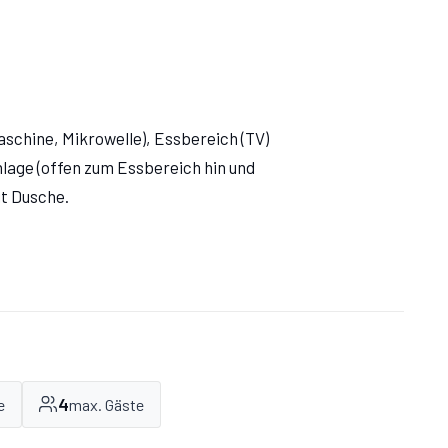
xing at the
staff were
y and helpful.“
schine, Mikrowelle), Essbereich (TV)
lage (offen zum Essbereich hin und
t Dusche.
4
e
max. Gäste