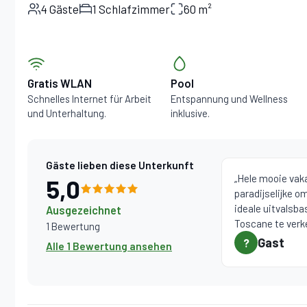
4 Gäste
1 Schlafzimmer
60 m²
Gratis WLAN
Pool
Schnelles Internet für Arbeit
Entspannung und Wellness
und Unterhaltung.
inklusive.
Gäste lieben diese Unterkunft
„Hele mooie vak
5,0
paradijselijke o
ideale uitvalsb
Ausgezeichnet
Toscane te verk
1 Bewertung
tegelijk uit te r
Gast
?
Alle 1 Bewertung ansehen
vriendelijk en 
personeel. A bea
home in a heaven
ideal base for ex