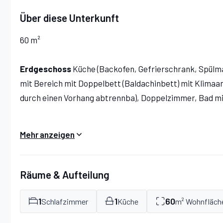
Tuscany and rela
Über diese Unterkunft
same time. The 
also very friendl
60 m²
Erdgeschoss
Küche (Backofen, Gefrierschrank, Spülma
mit Bereich mit Doppelbett (Baldachinbett) mit Klimaan
durch einen Vorhang abtrennba), Doppelzimmer, Bad mi
Ausgestatteter privater Außenbereich.
Mehr anzeigen
Räume & Aufteilung
1
1
60
Schlafzimmer
Küche
m² Wohnfläch