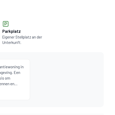
Parkplatz
Eigener Stellplatz an der
Unterkunft.
antiewoning in
mgeving. Een
asis om
ennen en
usten. Ook heel
behulpzaam
utiful holiday
ly setting. An
ploring