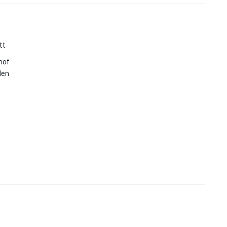
tt
hof
den