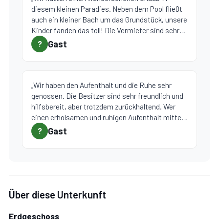
diesem kleinen Paradies. Neben dem Pool fließt
auch ein kleiner Bach um das Grundstück, unsere
Kinder fanden das toll! Die Vermieter sind sehr
nett und wir haben uns sehr wohl gefühlt! We had
Gast
?
a wonderful vacation in this little paradise. In
addition to the pool, there is also a small stream
flowing around the property, which our kids loved!
The landlords are very nice and we felt very
„Wir haben den Aufenthalt und die Ruhe sehr
comfortable!“
genossen. Die Besitzer sind sehr freundlich und
hilfsbereit, aber trotzdem zurückhaltend. Wer
einen erholsamen und ruhigen Aufenthalt mitten
in der Natur sucht, ist hier richtig. Internet
Gast
?
funktioniert auch einwandfrei.“
Über diese Unterkunft
Erdgeschoss