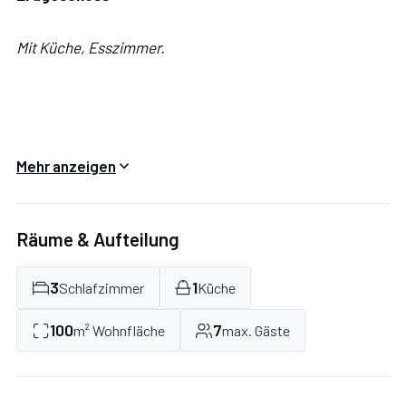
Mit Küche, Esszimmer.
Küche:
Kühlschrank, Herd.
Mehr anzeigen
Esszimmer:
Esstisch, zwei Sessel, Ausgang auf die
Terrasse.
Räume & Aufteilung
3
1
Schlafzimmer
Küche
100
7
m² Wohnfläche
max. Gäste
Stock 1
Mit Küche, 3 Schlafzimmer, 2 Badezimmer.