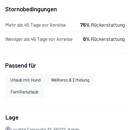
Stornobedingungen
Zusätzliche Bereiche
Mehr als 45 Tage vor Anreise
75%
Rückerstattung
Weniger als 46 Tage vor Anreise
0%
Rückerstattung
Mit Garten, Parkplatz.
Passend für
Garten:
Schwimmbad (Breite: 3.7m, Länge: 6m, Tiefe:
Urlaub mit Hund
Wellness & Erholung
1.2m), Grill, Außenbereich für das Essen im Freien,
Esstisch, Gartenmöbel, drei Sonnenliegen.
Familienurlaub
Parkplatz:
Innerhalb des Eigentums.
Lage
Località Campiglia 33, 55022, Italien