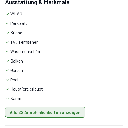
Ausstattung & Merkmale
WLAN
Parkplatz
Küche:
Kühlschrank, Tiefkühler, Mikrowelle, Herd,
Küche
Kamin, Satelliten-TV.
TV / Fernseher
Waschmaschine
Schlafzimmer 1:
französisches Bett.
Balkon
Schlafzimmer 2:
Doppelbett, Doppel-Schlafsofa.
Garten
Pool
Schlafzimmer 3:
zwei Einzelbetten.
Haustiere erlaubt
Kamin
Badezimmer 1:
WC, Dusche.
Alle 22 Annehmlichkeiten anzeigen
Badezimmer 2:
Waschbecken, WC, Bidet, Dusche.