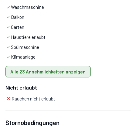
Waschmaschine
Badezimmer 1:
Waschbecken, WC, Bidet, Dusche, Fön,
Balkon
Waschmaschine, WiFi Internet.
Garten
Haustiere erlaubt
Badezimmer 2:
Waschbecken, WC, Bidet, Badewanne,
Spülmaschine
Fön, Waschmaschine, WiFi Internet.
Klimaanlage
Alle 23 Annehmlichkeiten anzeigen
Nicht erlaubt
Rauchen nicht erlaubt
Stornobedingungen
Zusätzliche Bereiche