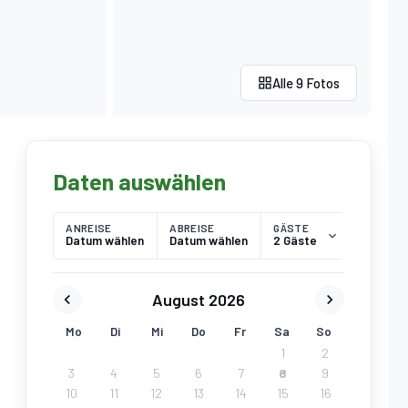
Alle 9 Fotos
Daten auswählen
ANREISE
ABREISE
GÄSTE
Datum wählen
Datum wählen
2 Gäste
August 2026
Mo
Di
Mi
Do
Fr
Sa
So
1
2
3
4
5
6
7
8
9
10
11
12
13
14
15
16