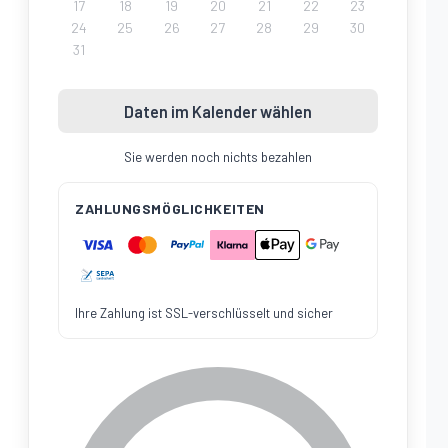
17
18
19
20
21
22
23
24
25
26
27
28
29
30
31
Daten im Kalender wählen
Sie werden noch nichts bezahlen
ZAHLUNGSMÖGLICHKEITEN
Ihre Zahlung ist SSL-verschlüsselt und sicher