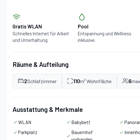
Gratis WLAN
Pool
Schnelles Internet für Arbeit
Entspannung und Wellness
und Unterhaltung.
inklusive.
Räume & Aufteilung
2
110
6
Schlafzimmer
m² Wohnfläche
max
Ausstattung & Merkmale
WLAN
Babybett
Panora
Parkplatz
Bauernhof
Innenh
vorhanden