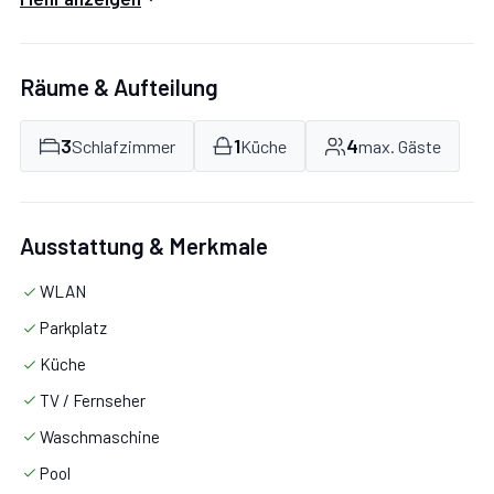
Ausgestatteter privater Außenbereich.
Räume & Aufteilung
3
1
4
Schlafzimmer
Küche
max. Gäste
Ausstattung & Merkmale
WLAN
Parkplatz
Küche
TV / Fernseher
Waschmaschine
Pool