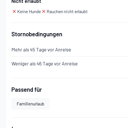
Nicht erlaubt
Stock 1
Keine Hunde
Rauchen nicht erlaubt
Mit Schlafzimmer mit Bad, 4 Schlafzimmer, 2 Badezimm
Stornobedingungen
Mehr als 45 Tage vor Anreise
Schlafzimmer mit Bad:
Doppelbett, Klimaanlage, Flie
Badewanne, Fön.
Weniger als 46 Tage vor Anreise
Schlafzimmer 1:
Doppelbett, Einzelbett, Klimaanlage, 
Passend für
Schlafzimmer 2:
Einzelbett, Klimaanlage, Fliegengitte
Familienurlaub
Schlafzimmer 3:
Einzelbett, Klimaanlage, Fliegengitte