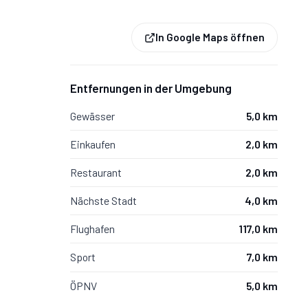
er.
In Google Maps öffnen
liegengitter.
Fliegengitter.
Entfernungen in der Umgebung
Gewässer
5,0 km
Einkaufen
2,0 km
Restaurant
2,0 km
Nächste Stadt
4,0 km
Flughafen
117,0 km
Sport
7,0 km
das Essen im Freien, Esstisch,
ÖPNV
5,0 km