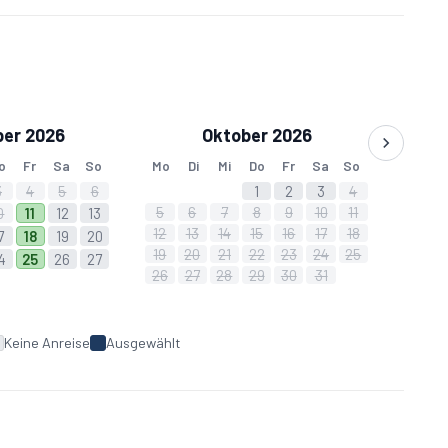
er 2026
Oktober 2026
Obergeschoss erreicht das Signal
o
Fr
Sa
So
Mo
Di
Mi
Do
Fr
Sa
So
3
4
5
6
1
2
3
4
5
6
7
8
9
10
11
0
11
12
13
12
13
14
15
16
17
18
7
18
19
20
19
20
21
22
23
24
25
4
25
26
27
26
27
28
29
30
31
Keine Anreise
Ausgewählt