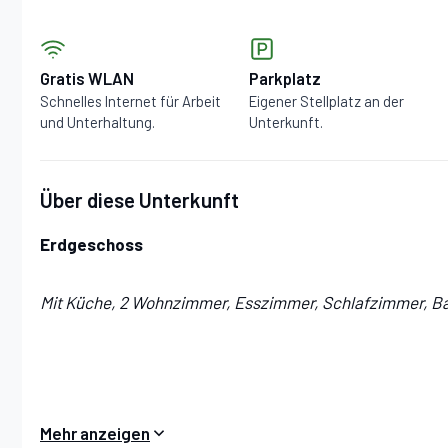
Gratis WLAN
Parkplatz
Schnelles Internet für Arbeit
Eigener Stellplatz an der
und Unterhaltung.
Unterkunft.
Über diese Unterkunft
Erdgeschoss
Mit Küche, 2 Wohnzimmer, Esszimmer, Schlafzimmer, 
Küche:
gut ausgestattete Küche, Esstisch, Spülmaschin
Mehr anzeigen
Ofen, Italienische Kaffeemaschine.