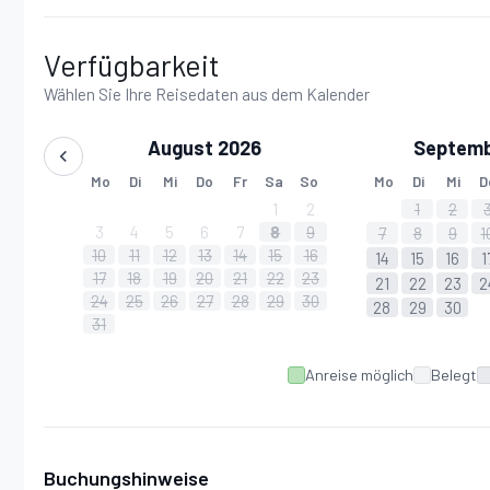
Parkplatz:
fünf Parkplätze.
Verfügbarkeit
Wählen Sie Ihre Reisedaten aus dem Kalender
August 2026
Septemb
Internet-WLAN funktioniert nur im Erdgeschoss; im 
Mo
Di
Mi
Do
Fr
Sa
So
Mo
Di
Mi
D
1
2
1
2
nicht, weil die Wände dick sind.
3
4
5
6
7
8
9
7
8
9
1
10
11
12
13
14
15
16
14
15
16
1
17
18
19
20
21
22
23
21
22
23
2
24
25
26
27
28
29
30
28
29
30
31
Anreise möglich
Belegt
Buchungshinweise