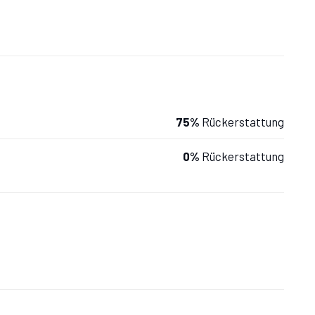
er.
75%
Rückerstattung
gengitter, Waschbecken, Bidet,
0%
Rückerstattung
Fliegengitter.
r.
r.