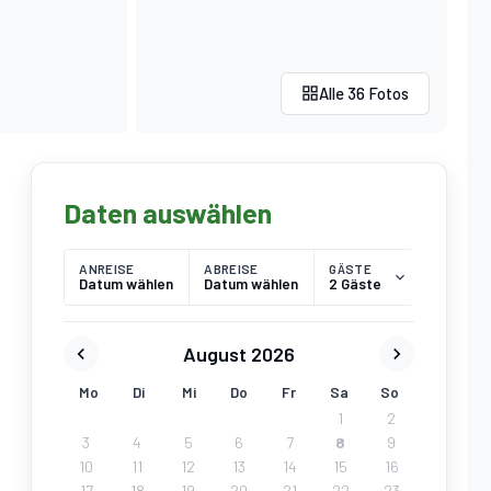
Alle 36 Fotos
Daten auswählen
ANREISE
ABREISE
GÄSTE
Datum wählen
Datum wählen
2 Gäste
August 2026
Mo
Di
Mi
Do
Fr
Sa
So
1
2
3
4
5
6
7
8
9
10
11
12
13
14
15
16
17
18
19
20
21
22
23