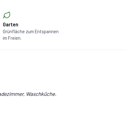
Garten
Grünfläche zum Entspannen
im Freien.
Badezimmer, Waschküche.
e, Kühlschrank, Tiefkühler, Herd,