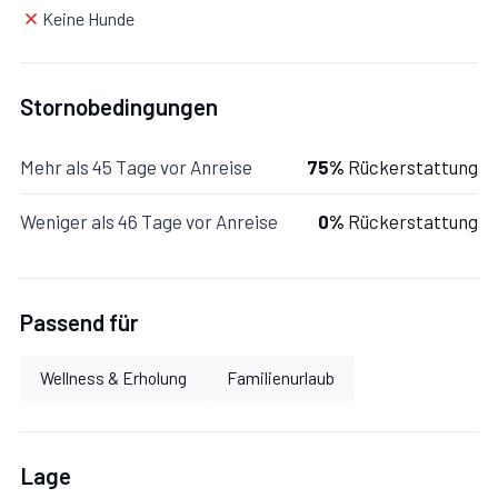
Keine Hunde
Stornobedingungen
Schlafzimmer mit Bad 1:
Doppelbett, WiFi Internet,
tragbarer Ventilator, Waschbecken, WC, Bidet, Dusche,
Mehr als 45 Tage vor Anreise
75%
Rückerstattung
Fön.
Weniger als 46 Tage vor Anreise
0%
Rückerstattung
Schlafzimmer mit Bad 2:
Doppelbett, WiFi Internet,
tragbarer Ventilator, Doppelwaschbecken, WC, Bidet,
Dusche.
Passend für
Schlafzimmer 1:
zwei Einzelbetten, WiFi Internet,
Wellness & Erholung
Familienurlaub
tragbarer Ventilator.
Schlafzimmer 2:
zwei Einzelbetten, WiFi Internet,
Lage
tragbarer Ventilator.