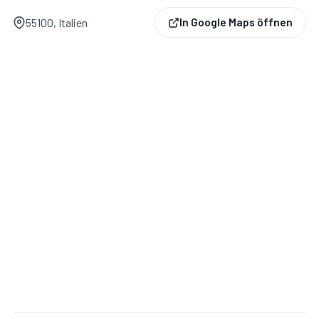
55100, Italien
In Google Maps öffnen
Badezimmer:
Waschbecken, WC, Bidet, Badewanne,
Fön, WiFi Internet.
Arbeitszimmer:
Schreibtisch, WiFi Internet.
Dependance
Mit Waschküche.
Waschküche:
Bügeleisen, Waschmaschine, Trockner.