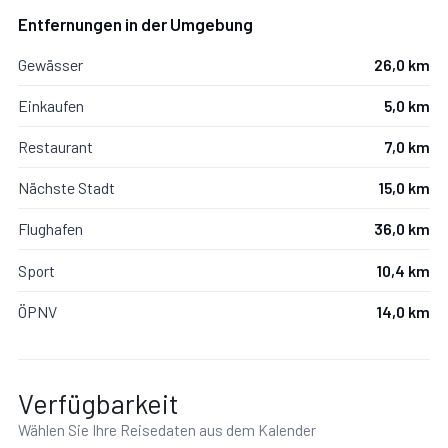
Entfernungen in der Umgebung
Gewässer
26,0 km
Zusätzliche Bereiche
Einkaufen
5,0 km
Restaurant
7,0 km
Mit Veranda, Garten, Parkplatz.
Nächste Stadt
15,0 km
Flughafen
36,0 km
Sport
10,4 km
Veranda:
Außenbereich für das Essen im Freien,
Esstisch (Personen: 10), WiFi Internet, Grill.
ÖPNV
14,0 km
Garten:
Schwimmbad (privat, Breite: 4m, Länge: 14m,
Tiefe: 1.6m, Außen), Dusche, Pavillon, Gartenmöbel,
Verfügbarkeit
Terrassenmöbel, vier Sonnenliegen.
Wählen Sie Ihre Reisedaten aus dem Kalender