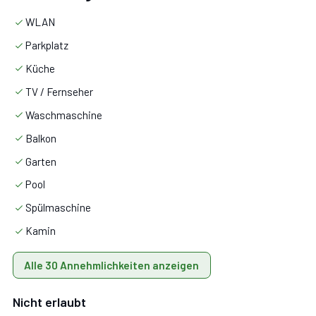
Stereoanlage.
WLAN
Parkplatz
Esszimmer:
Esstisch (Personen: 8), WiFi Internet,
Küche
Ausgang auf den Garten.
TV / Fernseher
Waschmaschine
Schlafzimmer mit Bad:
Doppelbett, WiFi Internet,
tragbarer Ventilator, Waschbecken, WC, Bidet, Dusche,
Balkon
Fön.
Garten
Pool
Spülmaschine
Kamin
Stock 1
Alle 30 Annehmlichkeiten anzeigen
Mit 2 Schlafzimmer mit Bad, 2 Schlafzimmer,
Nicht erlaubt
Badezimmer, Arbeitszimmer.