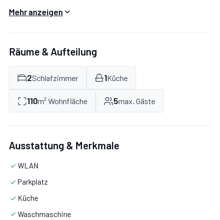
Gefrierfach, Spülmaschine) und Kamin, großes
Mehr anzeigen
Doppelzimmer mit Einzelbett, Zweibettzimmer, helles
Bad mit Dusche und Badewanne.
Räume & Aufteilung
2
1
Schlafzimmer
Küche
110
5
m² Wohnfläche
max. Gäste
Ausstattung & Merkmale
WLAN
Parkplatz
Küche
Waschmaschine