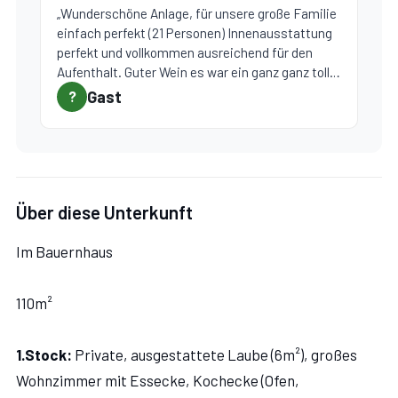
„Wunderschöne Anlage, für unsere große Familie
einfach perfekt (21 Personen) Innenausstattung
perfekt und vollkommen ausreichend für den
Aufenthalt. Guter Wein es war ein ganz ganz toller
Urlaub !“
Gast
?
Über diese Unterkunft
Im Bauernhaus
110m²
1.Stock:
Private, ausgestattete Laube (6m²), großes
Wohnzimmer mit Essecke, Kochecke (Ofen,