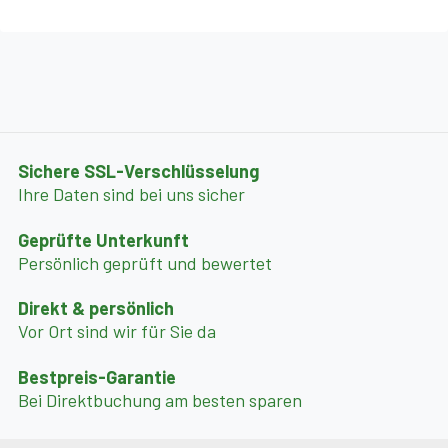
von den zahlreichen Weingütern an.
- Martina Franca: Barock und zahlreiche Boutique
werden Sie überraschen!
- Cisternino: eines der schönsten italienischen Dörfern .
Sichere SSL-Verschlüsselung
Ihre Daten sind bei uns sicher
- Abenteuerpark "Carrisiland" im Cellino San Marco;
Geprüfte Unterkunft
besuchen Sie Albanos Weinkeller.
Persönlich geprüft und bewertet
- Alberobello, "Hauptstadt der Trulli".
Direkt & persönlich
Vor Ort sind wir für Sie da
- Lecce, wunderschöne und berühmte "Barock Stadt".
Bestpreis-Garantie
Bei Direktbuchung am besten sparen
- Taranto: halten Sie bei dem Museum von "Magna