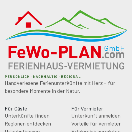
Grecia".
- Grottaglie: Keramik Quartier. Halten Sie bei
"FasanoCeramiche" (feste Bühne von Giorgio Armani e
Francis Ford Coppola)
- Zoo Safari von Fasano, eines der größten Zoos in
Europa.
PERSÖNLICH · NACHHALTIG · REGIONAL
- Castellana Grotte : besuchen Sie Europas größte
Handverlesene Ferienunterkünfte mit Herz – für
Tropfsteinhöhle, vor allem die berühmte "weiße Höhle",
besondere Momente in der Natur.
Polignano a Mare: die Stadt von Domenico Modugno, Mr.
Volare!
Für Gäste
Für Vermieter
Unterkünfte finden
Unterkunft anmelden
Regionen entdecken
Vorteile für Vermieter
Urlaubsthemen
Erfolgreich vermieten