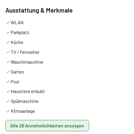
Ehebett und jeweils mit privatem Bad mit Badewanne.
Ausstattung & Merkmale
Auch vom 1.Stock aus hat man Zugang nach draußen.
WLAN
Parkplatz
Küche
TV / Fernseher
40 m²
Waschmaschine
Dependance neben dem Schwimmbad (2 Personen)
Garten
Pool
Erdgeschoss
: Wohnzimmer mit Ess- und Kochbereich,
Haustiere erlaubt
Doppelzimmer mit Ehebett und Bad mit Dusche.
Spülmaschine
Klimaanlage
Alle 26 Annehmlichkeiten anzeigen