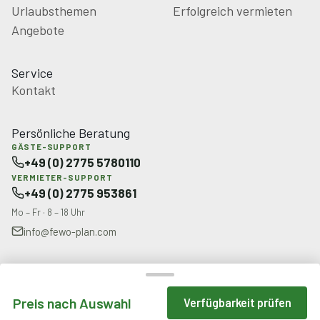
Urlaubsthemen
Erfolgreich vermieten
Angebote
Service
Kontakt
Persönliche Beratung
GÄSTE-SUPPORT
+49 (0) 2775 5780110
VERMIETER-SUPPORT
+49 (0) 2775 953861
Mo – Fr · 8 – 18 Uhr
info@fewo-plan.com
© 2026 FeWo-PLAN.com
Preis nach Auswahl
Verfügbarkeit prüfen
Impressum
Datenschutz
AGB
Cookie-Einstellungen