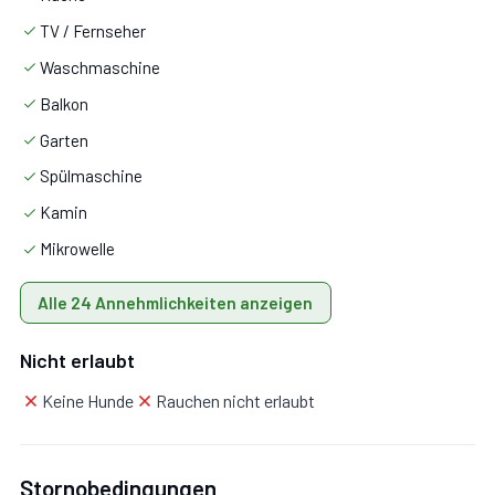
TV / Fernseher
Wohnzimmer:
Sessel, Esstisch, Doppel-Schlafsofa,
Waschmaschine
WiFi Internet, TV, Ausgang auf die Terrasse.
Balkon
Schlafzimmer 1:
Doppelbett, WiFi Internet, Sessel,
Garten
Schreibtisch.
Spülmaschine
Kamin
Schlafzimmer 2:
Doppelbett, WiFi Internet, Sessel,
Mikrowelle
Schreibtisch.
Alle 24 Annehmlichkeiten anzeigen
Badezimmer 1:
Waschbecken, WC, Bidet, Dusche, Fön,
Nicht erlaubt
Waschmaschine.
Keine Hunde
Rauchen nicht erlaubt
Badezimmer 2:
Waschbecken, WC, Bidet, Dusche, Fön.
Stornobedingungen