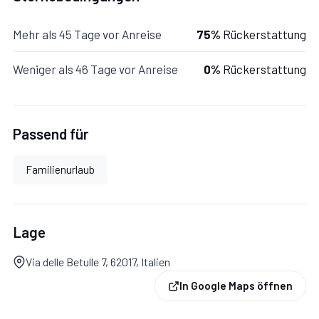
Mehr als 45 Tage vor Anreise
75%
Rückerstattung
Zusätzliche Bereiche
Weniger als 46 Tage vor Anreise
0%
Rückerstattung
Mit Garten.
Passend für
Garten:
Grill, Außenbereich für das Essen im Freien,
Familienurlaub
Esstisch, Gartenmöbel, Terrassenmöbel, eingezäunt.
Lage
Via delle Betulle 7, 62017, Italien
In Google Maps öffnen