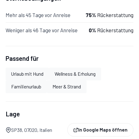
Ofen, Amerikanische Kaffeemaschine.
Mehr als 45 Tage vor Anreise
75%
Rückerstattung
Wohnzimmer:
Esstisch, Doppel-Schlafsofa, WiFi
Weniger als 46 Tage vor Anreise
0%
Rückerstattung
Internet, Klimaanlage, Satelliten-TV, Ausgang auf die
Veranda.
Passend für
Schlafzimmer 1:
Etagenbett, WiFi Internet,
Klimaanlage, TV.
Urlaub mit Hund
Wellness & Erholung
Familienurlaub
Meer & Strand
Schlafzimmer 2:
Doppelbett, WiFi Internet, Internet,
Klimaanlage.
Lage
Badezimmer:
WC, Bidet, Dusche, WiFi Internet,
Klimaanlage.
SP38, 07020, Italien
In Google Maps öffnen