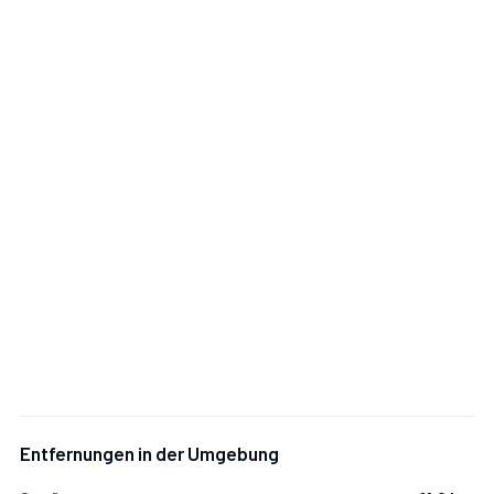
Zusätzliche Bereiche
Mit Veranda.
Veranda:
Esstisch (Personen: 5), WiFi Internet, Grill,
Terrassenmöbel.
Entfernungen in der Umgebung