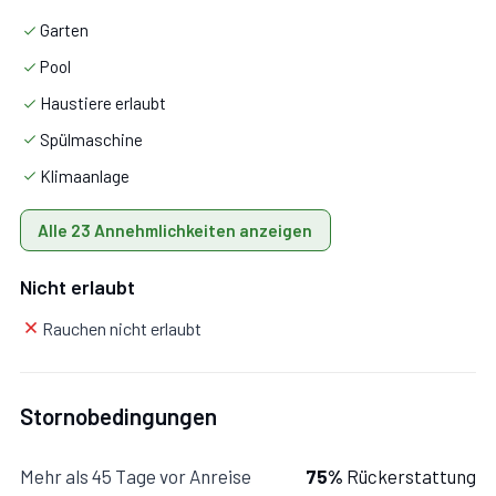
Garten
Pool
Haustiere erlaubt
Reisen Sie zusammen mit einem Haustier? Es wird Sie
Spülmaschine
freuen zu wissen, dass hier Haustiere erlaubt sind. Wenn
Klimaanlage
Sie einen großen Hund oder mehrere Haustiere haben,
informieren Sie sich bitte vor der Buchung nach
Alle 23 Annehmlichkeiten anzeigen
Erlaubnis.
Nicht erlaubt
Rauchen nicht erlaubt
Erdgeschoss
Stornobedingungen
Mit Wohnküche, Schlafzimmer, Badezimmer.
Mehr als 45 Tage vor Anreise
75%
Rückerstattung