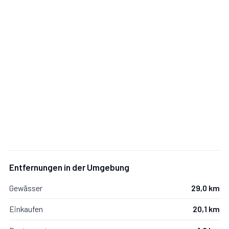
Für alle Gäste verfügbar: Garten.
Garten:
Schwimmbad (Außen), WiFi Internet,
Gartenmöbel.
Entfernungen in der Umgebung
Gewässer
29,0 km
Einkaufen
20,1 km