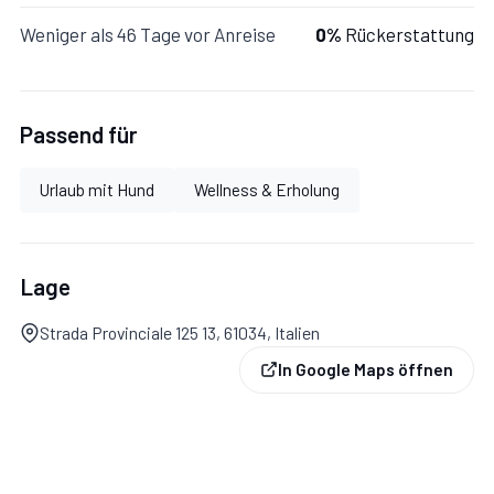
Weniger als 46 Tage vor Anreise
0%
Rückerstattung
Wohnküche:
Esstisch (Personen: 5), Spülmaschine,
Kühlschrank, Tiefkühler, Herd, Ofen, Toaster,
Passend für
Italienische Kaffeemaschine, Amerikanische
Kaffeemaschine, Doppel-Schlafsofa, WiFi Internet,
Urlaub mit Hund
Wellness & Erholung
Klimaanlage, TV, Ausgang auf den Garten.
Schlafzimmer:
Doppelbett.
Lage
Strada Provinciale 125 13, 61034, Italien
Badezimmer:
Waschbecken, WC, Bidet, Dusche.
In Google Maps öffnen
Zusätzliche Bereiche