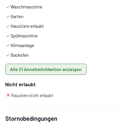
Waschmaschine
Schlafzimmer 1:
Doppelbett, WiFi Internet,
Garten
Klimaanlage.
Haustiere erlaubt
Spülmaschine
Schlafzimmer 2:
Doppelbett, WiFi Internet,
Klimaanlage
Klimaanlage.
Backofen
Badezimmer:
Waschbecken, WC, Bidet, Dusche, WiFi
Alle 21 Annehmlichkeiten anzeigen
Internet.
Nicht erlaubt
Rauchen nicht erlaubt
Zusätzliche Bereiche
Stornobedingungen
Mit Garten, Parkplatz.