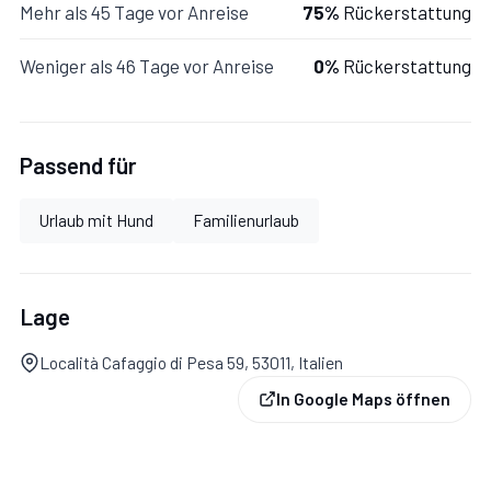
Mehr als 45 Tage vor Anreise
75%
Rückerstattung
Weniger als 46 Tage vor Anreise
0%
Rückerstattung
Garten:
Grill, Gartenmöbel.
Passend für
Parkplatz:
Parkplatz.
Urlaub mit Hund
Familienurlaub
Lage
Località Cafaggio di Pesa 59, 53011, Italien
In Google Maps öffnen