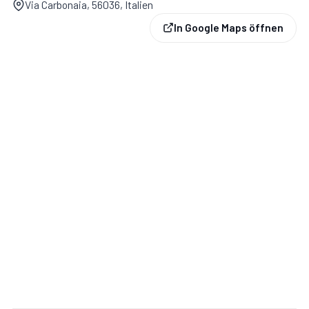
Via Carbonaia, 56036, Italien
Mit Veranda, Garten, Parkplatz.
In Google Maps öffnen
Veranda:
Außenbereich für das Essen im Freien,
Esstisch (Personen: 10), Gartenmöbel.
Garten:
Schwimmbad (privat, Breite: 7m, Länge: 15m,
max. Tiefe: 2.2m, min. Tiefe: 1.1m, Außen), Dusche, Grill,
Außenbereich für das Essen im Freien, Esstisch
(Personen: 8), Gartenmöbel, fünf Sonnenliegen.
Parkplatz:
Innerhalb des Eigentums, vier Parkplätze.