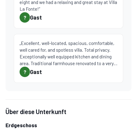
eight and we had a relaxing and great stay at Villa
La Fonte!“
Gast
?
„Excellent, well-located, spacious, comfortable,
well cared for, and spotless villa. Total privacy.
Exceptionally well equipped kitchen and dining
area. Traditional farmhouse renovated to a very
high standard. Beautifully kept garden and
Gast
?
plants, lots of surrounding green and shade.
Gorgeous swimming pool immersed in olive
groves. Walking distance from Palaia, a very
pleasant small ridge-top village, with bar,
gelateria and several good ristorante.
Über diese Unterkunft
Housekeeper Monia, was very welcoming and
helpful throughout. Owner very responsive to our
requests. Gardner a real local character who
Erdgeschoss
takes great pride in his work. Photos and info on