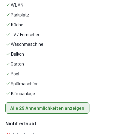
Kamin, Ausgang auf den Garten.
WLAN
Parkplatz
Badezimmer:
Waschbecken, WC, Bidet, Dusche,
Küche
Bügeleisen, Fön, Waschmaschine.
TV / Fernseher
Waschmaschine
Balkon
Stock 1
Garten
Pool
Mit 4 Schlafzimmer, Badezimmer.
Spülmaschine
Klimaanlage
Alle 29 Annehmlichkeiten anzeigen
Schlafzimmer 1:
Doppelbett, WiFi Internet,
Nicht erlaubt
Klimaanlage, Fliegengitter, tragbarer Ventilator.