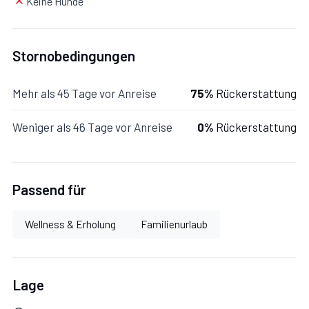
Keine Hunde
Schlafzimmer 2:
Doppelbett, WiFi Internet,
Klimaanlage, Fliegengitter, tragbarer Ventilator.
Stornobedingungen
Schlafzimmer 3:
zwei Einzelbetten, WiFi Internet,
Mehr als 45 Tage vor Anreise
75%
Rückerstattung
Klimaanlage, Fliegengitter, tragbarer Ventilator.
Weniger als 46 Tage vor Anreise
0%
Rückerstattung
Schlafzimmer 4:
zwei Einzelbetten, WiFi Internet,
Klimaanlage, Fliegengitter, tragbarer Ventilator.
Passend für
Badezimmer:
Waschbecken, WC, Bidet, Dusche, Fön.
Wellness & Erholung
Familienurlaub
Zusätzliche Bereiche
Lage