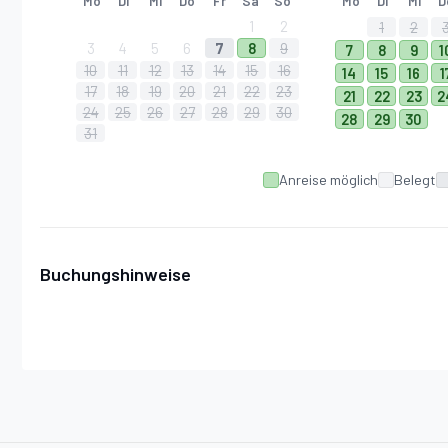
Mo
Di
Mi
Do
Fr
Sa
So
Mo
Di
Mi
D
1
2
1
2
3
4
5
6
7
8
9
7
8
9
1
10
11
12
13
14
15
16
14
15
16
1
17
18
19
20
21
22
23
21
22
23
2
24
25
26
27
28
29
30
28
29
30
31
Anreise möglich
Belegt
Buchungshinweise