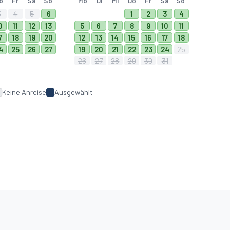
o
Fr
Sa
So
Mo
Di
Mi
Do
Fr
Sa
So
3
4
5
6
1
2
3
4
0
11
12
13
5
6
7
8
9
10
11
7
18
19
20
12
13
14
15
16
17
18
4
25
26
27
19
20
21
22
23
24
25
26
27
28
29
30
31
Keine Anreise
Ausgewählt