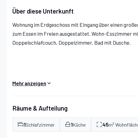
Über diese Unterkunft
Wohnung im Erdgeschoss mit Eingang über einen großen
zum Essen im Freien ausgestattet. Wohn-Esszimmer mi
Doppelschlafcouch, Doppelzimmer, Bad mit Dusche.
AUSSTATTUNG:
Mehr anzeigen
Räume & Aufteilung
Barbecue, Holzofen
1
1
45
Schlafzimmer
Küche
m² Wohnfläch