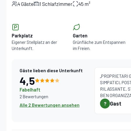
4 Gäste
1 Schlafzimmer
45 m²
Parkplatz
Garten
Eigener Stellplatz an der
Grünfläche zum Entspannen
Unterkunft.
im Freien.
Gäste lieben diese Unterkunft
„PROPRIETARI G
4,5
SIMPATICI, POS
RILASSANTE. 
Fabelhaft
BEN ORGANIZZ
2 Bewertungen
MANTENUTA AL 
Gast
?
Alle 2 Bewertungen ansehen
TORNEREI!“