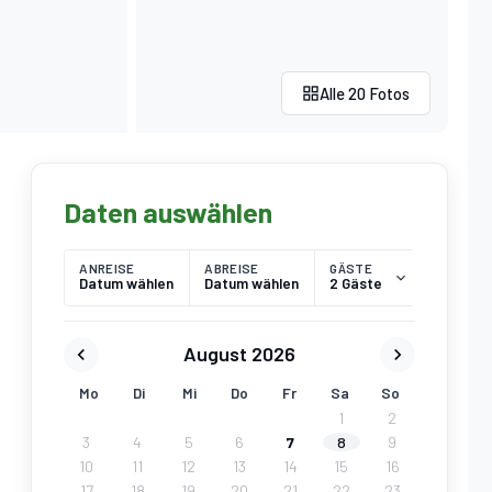
Alle 20 Fotos
Daten auswählen
ANREISE
ABREISE
GÄSTE
Datum wählen
Datum wählen
2 Gäste
August 2026
Mo
Di
Mi
Do
Fr
Sa
So
1
2
3
4
5
6
7
8
9
10
11
12
13
14
15
16
17
18
19
20
21
22
23