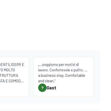
ENTILISSIMI E
„...soggiorno per motivi di
TO MOLTO
lavoro. Confortevole e pulito. ...
STRUTTURA
a business stay. Comfortable
ATA E COMODA
and clean.“
RUSTICO. CI
Gast
?