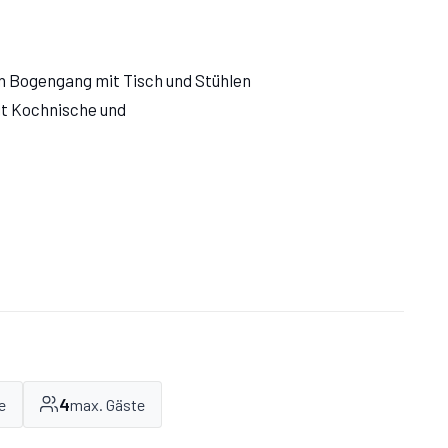
 Bogengang mit Tisch und Stühlen
t Kochnische und
4
e
max. Gäste