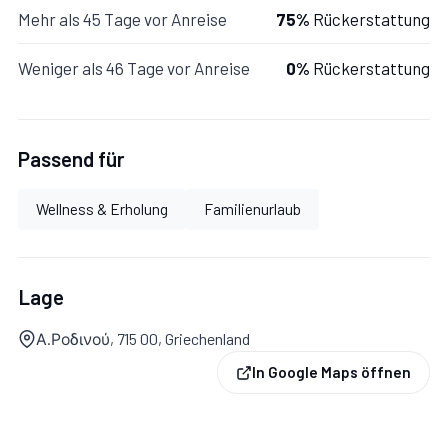
Mehr als 45 Tage vor Anreise
75%
Rückerstattung
Weniger als 46 Tage vor Anreise
0%
Rückerstattung
Untergeschoss 1
Mit Wohnzimmer, 2 Schlafzimmer, Badezimmer.
Passend für
Wellness & Erholung
Familienurlaub
Wohnzimmer:
Sofa, Klimaanlage, Satelliten-TV,
Ausgang auf den Garten.
Lage
Α.Ροδινού, 715 00, Griechenland
Schlafzimmer 1:
Doppelbett, Klimaanlage.
In Google Maps öffnen
Schlafzimmer 2:
Einzelbett, Klimaanlage.