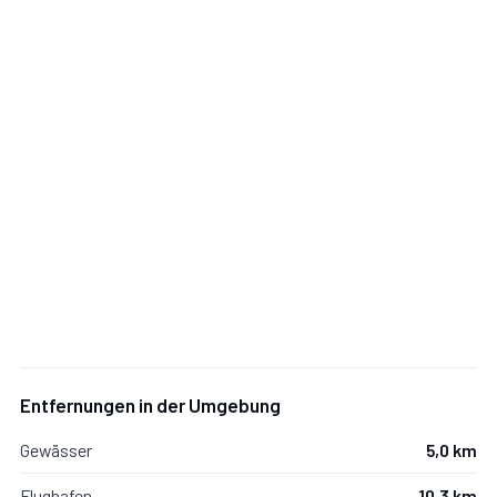
Badezimmer:
Waschbecken, WC.
Dependance
Mit Fitnessraum.
Fitnessraum:
Fitnessgeräte.
Entfernungen in der Umgebung
Gewässer
5,0 km
Zusätzliche Bereiche
Flughafen
10,3 km