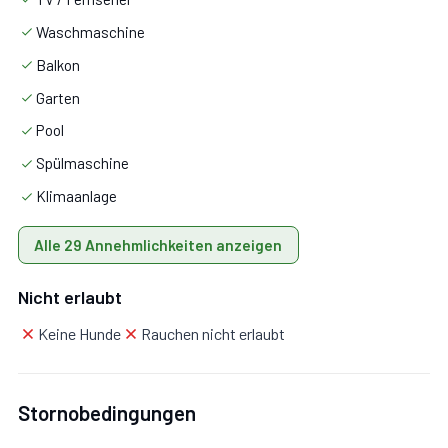
Waschmaschine
Stock 1
Balkon
Garten
Mit 2 Schlafzimmer, Badezimmer.
Pool
Spülmaschine
Klimaanlage
Schlafzimmer 1:
Etagenbett, WiFi Internet,
Alle 29 Annehmlichkeiten anzeigen
Schreibtisch, Ausgang auf den Balkon.
Nicht erlaubt
Schlafzimmer 2:
Doppelbett, TV, Ausgang auf den
Keine Hunde
Rauchen nicht erlaubt
Balkon.
Stornobedingungen
Badezimmer:
WC, Badewanne, Fön, Waschmaschine.