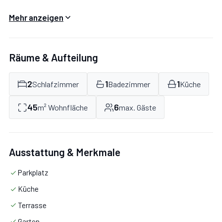
Mehr anzeigen
Am Ortsrand von Saas-Balen gelegen, malerisch am
Flüsschen Vispe und der Loipe (andere Bachseite). Das
Feriendorf besteht aus insgesamt 24 Chalets und dem
Räume & Aufteilung
Rezeptionsgebäude. Haltestelle des kostenlosen
Postbusses direkt oberhalb der Ferienchalets an der
2
1
1
Schlafzimmer
Badezimmer
Küche
Saastalstraße. Saas-Balen mit Einkaufsmöglichkeit und
45
6
m² Wohnfläche
max. Gäste
Restaurant ca. 400 m, Saas-Grund mit größerem
Angebot und moderner Gondel ins Skigebiet Hohsaas 3
km, zum mondänen Ferienort Saas-Fee
Ausstattung & Merkmale
(kostenpflichtige Parkplätze) sind es 8 km. Zur nächsten
Stadt Visp mit Freibädern, Hallenbad, weiterem
Parkplatz
Freizeitangebot sind es 20 km.
Küche
Jedes Chalet mit einem eigenen PKW-Stellplatz,
Terrasse
Freisitz mit Mobiliar und etwas Rasen-/Wiesenfläche.
Garten