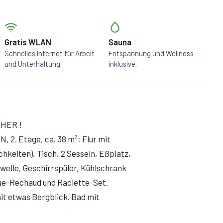
Gratis WLAN
Sauna
Schnelles Internet für Arbeit
Entspannung und Wellness
und Unterhaltung.
inklusive.
CHER !
2. Etage, ca. 38 m²: Flur mit
keiten), Tisch, 2 Sesseln, Eßplatz,
welle, Geschirrspüler, Kühlschrank
ue-Rechaud und Raclette-Set.
t etwas Bergblick. Bad mit