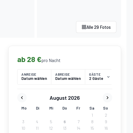
Alle 29 Fotos
ab 28 €
pro Nacht
ANREISE
ABREISE
GÄSTE
Datum wählen
Datum wählen
2 Gäste
August 2026
Mo
Di
Mi
Do
Fr
Sa
So
1
2
3
4
5
6
7
8
9
10
11
12
13
14
15
16