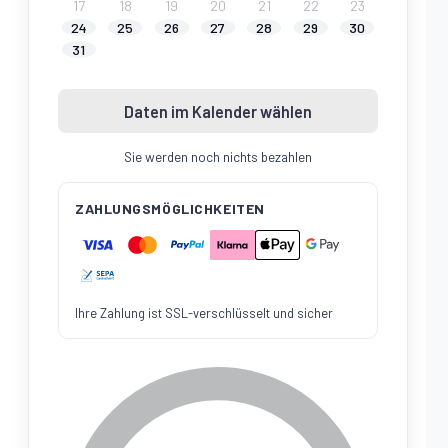
17
18
19
20
21
22
23
24
25
26
27
28
29
30
31
Daten im Kalender wählen
Sie werden noch nichts bezahlen
ZAHLUNGSMÖGLICHKEITEN
Ihre Zahlung ist SSL-verschlüsselt und sicher